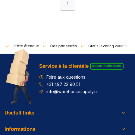
1
rs
Offre étendue
Des prix serrés
Gratis levering vanaf € 50,
Service à la clientèle
ouvert maintenant
Foire aux questions
+31 497 22 90 51
info@warehousesupply.nl
Usefull links
Informations