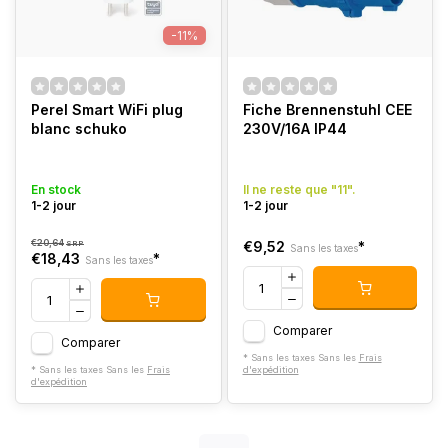
-11%
Perel Smart WiFi plug
Fiche Brennenstuhl CEE
blanc schuko
230V/16A IP44
En stock
Il ne reste que "11".
1-2 jour
1-2 jour
€20,64
€9,52
*
SRP
Sans les taxes
€18,43
*
Sans les taxes
Comparer
Comparer
* Sans les taxes Sans les
Frais
* Sans les taxes Sans les
Frais
d'expédition
d'expédition