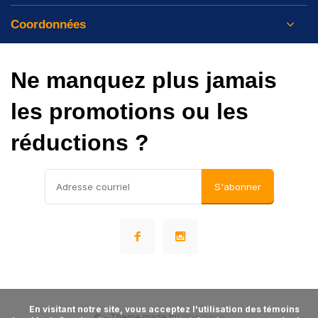
Coordonnées
Ne manquez plus jamais
les promotions ou les
réductions ?
S'abonner
      En visitant notre site, vous acceptez l'utilisation des témoins 
©
- Theme made by
Webdinge