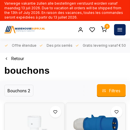
Vanwege vakantie zullen alle bestellingen verstuurd worden vanaf
maandag 13 juli 2026. Due to vacation all orders will be shipped from
the 13th of July 2026. En raison des vacances, toutes les commandes
seront expédiées à partir du 13 juillet 2026.
0
rs
Offre étendue
Des prix serrés
Gratis levering vanaf € 50,- 
Retour
bouchons
Bouchons 2
Filtres