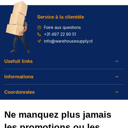
Service à la clientèle
Foire aux questions
+31 497 22 90 51
info@warehousesupply.nl
Usefull links
Informations
Coordonnées
Ne manquez plus jamais
les promotions ou les