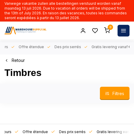
Vanwege vakantie zullen alle bestellingen verstuurd worden vanaf
maandag 13 juli 2026. Due to vacation all orders will be shipped from
the 13th of July 2026. En raison des vacances, toutes les commandes
seront expédiées à partir du 13 juillet 2026.
0
rs
Offre étendue
Des prix serrés
Gratis levering vanaf € 50,-
Retour
Timbres
Filtres
rs
Offre étendue
Des prix serrés
Gratis levering vanaf € 50,