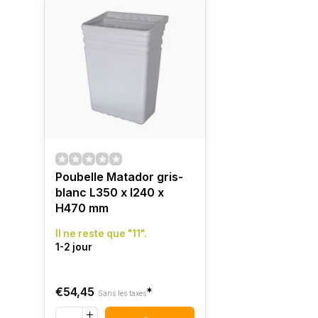
Poubelle Matador gris-
blanc L350 x l240 x
H470 mm
Il ne reste que "11".
1-2 jour
€54,45
*
Sans les taxes