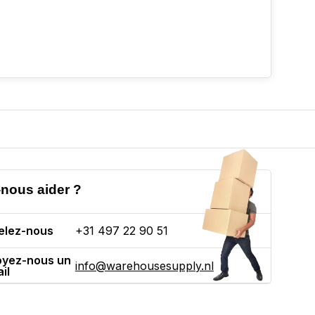
nous aider ?
elez-nous
+31 497 22 90 51
oyez-nous un
info@warehousesupply.nl
il