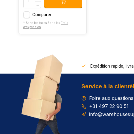
Comparer
* Sans les taxes Sans les
Frais
d'expédition
Expédition rapide, livra
Service à la clientè
Foire aux questions
+31 497 22 90 51
info@warehousesup