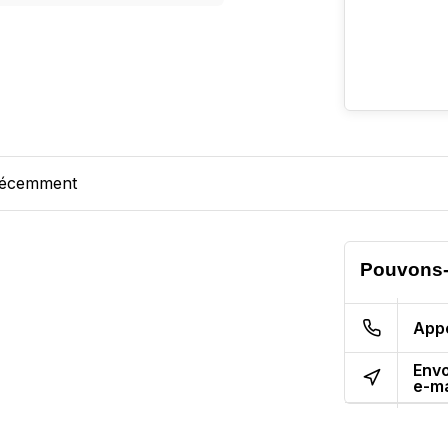
récemment
Pouvons-
App
Env
e-ma