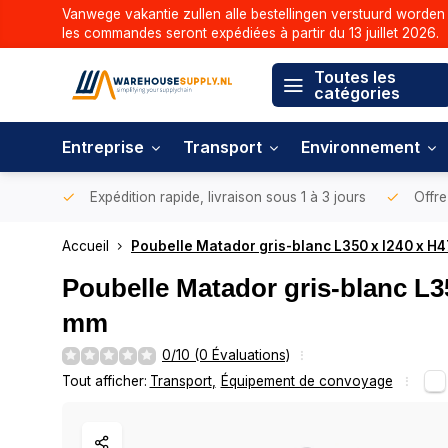
Vanwege vakantie zullen alle bestellingen verstuurd worden 
les commandes seront expédiées à partir du 13 juillet 2026.
Toutes les
catégories
Entreprise
Transport
Environnement
Expédition rapide, livraison sous 1 à 3 jours
Offre
Accueil
Poubelle Matador gris-blanc L350 x l240 x H
Poubelle Matador gris-blanc L3
mm
0/10 (0 Évaluations)
Tout afficher:
Transport
,
Équipement de convoyage