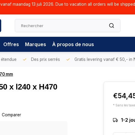
vanaf maandag 13 juli 2026. Due to vacation all orders will be shippe
Offres
Marques
À propos de nous
 étendue
Des prix serrés
Gratis levering vanaf € 50,- in
470 mm
50 x l240 x H470
€54,4
* Sans les tax
Comparer
1-2 jo