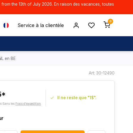
d from the 13th of July 2026. En raison des vacances, toutes
0
Service à la clientèle
 NL en BE
Art: 30-12490
5*
Il ne reste que "1$".
es Sans les
Frais d'expédition
ur