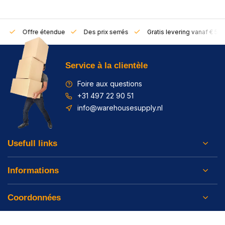
rs
Offre étendue
Des prix serrés
Gratis levering vanaf € 50,
Service à la clientèle
Foire aux questions
+31 497 22 90 51
info@warehousesupply.nl
Usefull links
Informations
Coordonnées