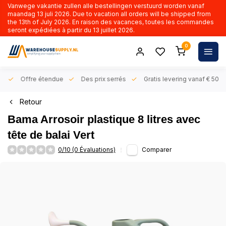
Vanwege vakantie zullen alle bestellingen verstuurd worden vanaf
maandag 13 juli 2026. Due to vacation all orders will be shipped from
the 13th of July 2026. En raison des vacances, toutes les commandes
seront expédiées à partir du 13 juillet 2026.
0
rs
Offre étendue
Des prix serrés
Gratis levering vanaf € 50,- 
Retour
Bama Arrosoir plastique 8 litres avec
tête de balai Vert
0/10 (0 Évaluations)
Comparer