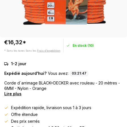
€16,32*
En stock (10)
* Sans les taxes Sans les
Frais d'expédition
1-2 jour
Expédié aujourd'hui?
Vous avez:
03
:
21
:
47
Corde d´arrimage BLACK+DECKER avec rouleau - 20 mètres -
6MM - Nylon - Orange
Lire plus
Expédition rapide, livraison sous 1 à 3 jours
Offre étendue
Des prix serrés