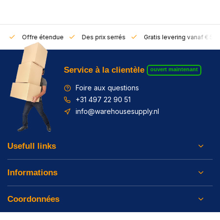
rs
Offre étendue
Des prix serrés
Gratis levering vanaf € 50,
Service à la clientèle
ouvert maintenant
Foire aux questions
+31 497 22 90 51
info@warehousesupply.nl
Usefull links
Informations
Coordonnées