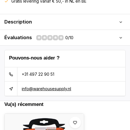
Gratis levering vanaf € 50,- in NL en BE
Description
Évaluations
0/10
Pouvons-nous aider ?
+31 497 22 90 51
info@warehousesupply.nl
Vu(s) récemment