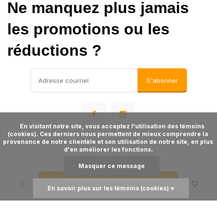
Ne manquez plus jamais
les promotions ou les
réductions ?
S'abonner
      En visitant notre site, vous acceptez l'utilisation des témoins 
(cookies). Ces derniers nous permettent de mieux comprendre la 
provenance de notre clientèle et son utilisation de notre site, en plus 
d'en améliorer les fonctions.

Masquer ce message
©
- Theme made by
Webdinge
Plan du site
Ajouter au panier
En savoir plus sur les témoins (cookies) »