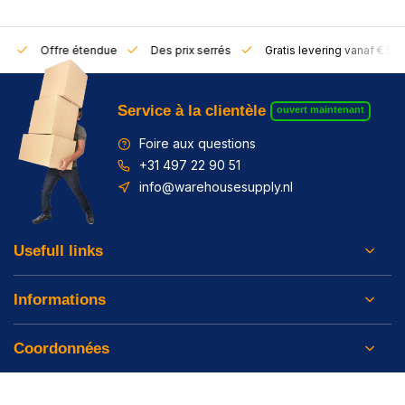
rs
Offre étendue
Des prix serrés
Gratis levering vanaf € 50,
Service à la clientèle
ouvert maintenant
Foire aux questions
+31 497 22 90 51
info@warehousesupply.nl
Usefull links
Informations
Coordonnées