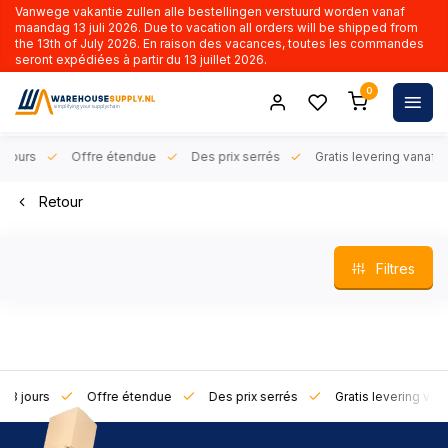
Vanwege vakantie zullen alle bestellingen verstuurd worden vanaf
maandag 13 juli 2026. Due to vacation all orders will be shipped from
the 13th of July 2026. En raison des vacances, toutes les commandes
seront expédiées à partir du 13 juillet 2026.
0
rs
Offre étendue
Des prix serrés
Gratis levering vanaf € 50,-
Retour
Filtres
urs
Offre étendue
Des prix serrés
Gratis levering vanaf € 50