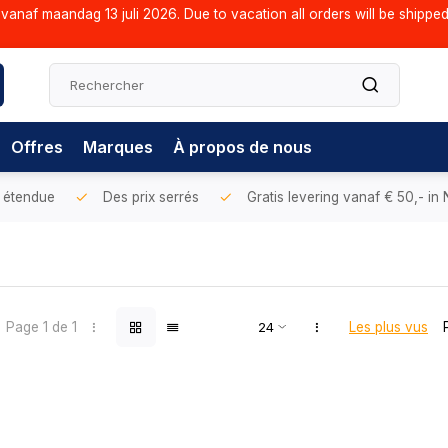
vanaf maandag 13 juli 2026. Due to vacation all orders will be shippe
Offres
Marques
À propos de nous
 étendue
Des prix serrés
Gratis levering vanaf € 50,- in
Page 1 de 1
Les plus vus