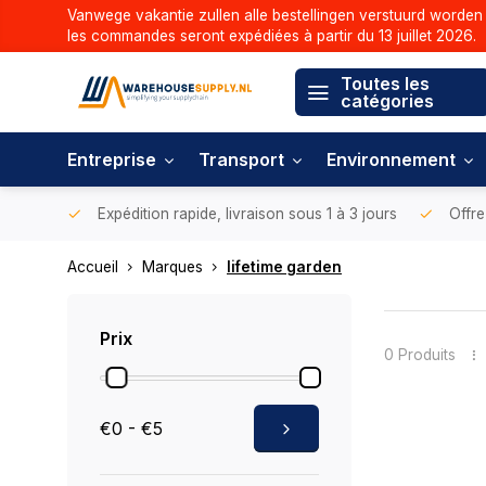
Vanwege vakantie zullen alle bestellingen verstuurd worden 
les commandes seront expédiées à partir du 13 juillet 2026.
Toutes les
catégories
Entreprise
Transport
Environnement
Expédition rapide, livraison sous 1 à 3 jours
Offre
Accueil
Marques
lifetime garden
Prix
0 Produits
€0 - €5