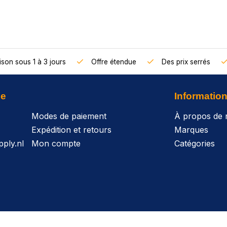
ison sous 1 à 3 jours
Offre étendue
Des prix serrés
le
Informatio
Modes de paiement
À propos de 
Expédition et retours
Marques
ply.nl
Mon compte
Catégories