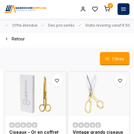
0
rs
Offre étendue
Des prix serrés
Gratis levering vanaf € 50,- 
Retour
Filtres
Ciseaux - Or en coffret
Vintage grands ciseaux