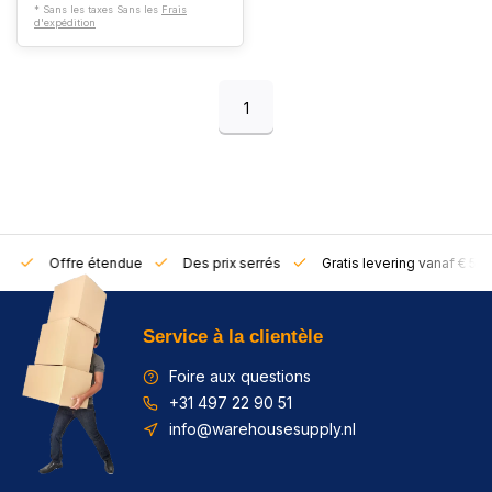
* Sans les taxes Sans les
Frais
d'expédition
1
rs
Offre étendue
Des prix serrés
Gratis levering vanaf € 50,
Service à la clientèle
Foire aux questions
+31 497 22 90 51
info@warehousesupply.nl