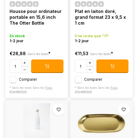
Housse pour ordinateur
Plat en laiton doré,
portable en 15,6 inch
grand format 23 x 9,5 x
The Otter Bottle
1 cm
En stock
Il ne reste que "11".
1-2 jour
1-2 jour
€28,88
*
€11,53
*
Sans les taxes
Sans les taxes
Comparer
Comparer
* Sans les taxes Sans les
Frais
* Sans les taxes Sans les
Frais
d'expédition
d'expédition