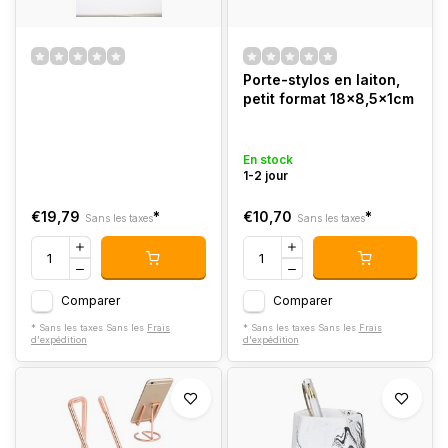
Porte-stylos en laiton,
petit format 18x8,5x1cm
En stock
1-2 jour
€19,79
*
€10,70
*
Sans les taxes
Sans les taxes
Comparer
Comparer
* Sans les taxes Sans les
Frais
* Sans les taxes Sans les
Frais
d'expédition
d'expédition