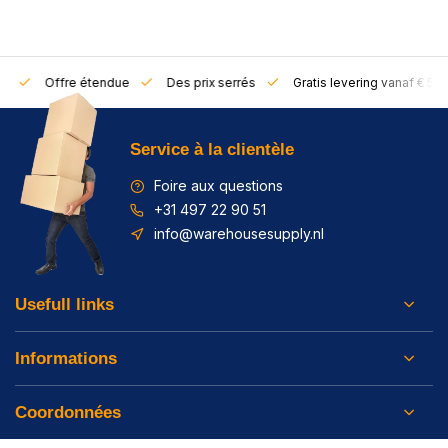
rs
Offre étendue
Des prix serrés
Gratis levering vanaf € 50,
Service à la clientèle
Foire aux questions
+31 497 22 90 51
info@warehousesupply.nl
Usefull links
Informations
Coordonnées