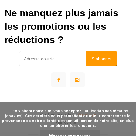
Ne manquez plus jamais
les promotions ou les
réductions ?
S'abonner
      En visitant notre site, vous acceptez l'utilisation des témoins 
©
- Theme made by
Webdinge
(cookies). Ces derniers nous permettent de mieux comprendre la 
provenance de notre clientèle et son utilisation de notre site, en plus 
Plan du site
d'en améliorer les fonctions.

Masquer ce message