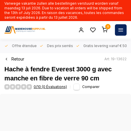
Vanwege vakantie zullen alle bestellingen verstuurd worden vanaf
maandag 13 juli 2026. Due to vacation all orders will be shipped from
the 13th of July 2026. En raison des vacances, toutes les commandes
seront expédiées à partir du 13 juillet 2026.
0
rs
Offre étendue
Des prix serrés
Gratis levering vanaf € 50,- 
Retour
Art: 19-13622
Hache à fendre Everest 3000 g avec
manche en fibre de verre 90 cm
0/10 (0 Évaluations)
Comparer