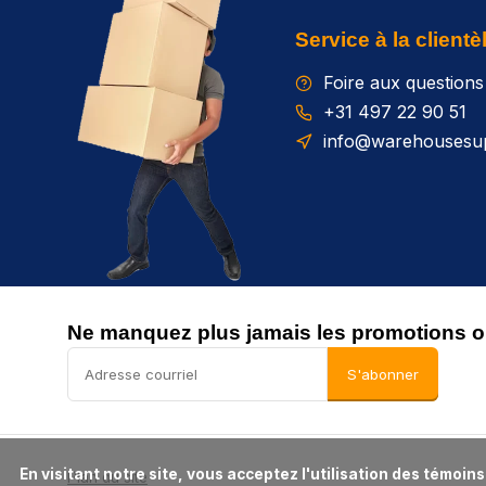
Service à la clientè
Foire aux questions
+31 497 22 90 51
info@warehousesup
Ne manquez plus jamais les promotions ou
S'abonner
      En visitant notre site, vous acceptez l'utilisation des témoins (cookies). Ces derniers nous permettent de mieux comprendre la provenance de notre clientèle et son utilisation de notre site, 
Plan du site