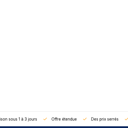
ison sous 1 à 3 jours
Offre étendue
Des prix serrés