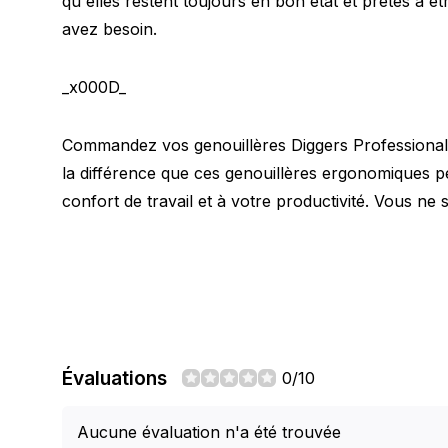
qu'elles restent toujours en bon état et prêtes à êt
avez besoin.
_x000D_
Commandez vos genouillères Diggers Professional 
la différence que ces genouillères ergonomiques p
confort de travail et à votre productivité. Vous ne 
Évaluations
0/10
Aucune évaluation n'a été trouvée