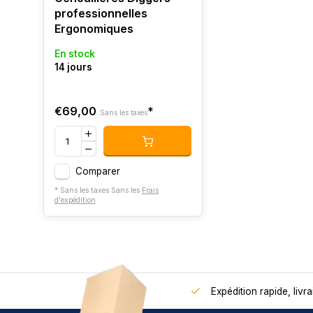
professionnelles
Ergonomiques
En stock
14 jours
€69,00
*
Sans les taxes
Comparer
* Sans les taxes Sans les
Frais
d'expédition
Expédition rapide, livra