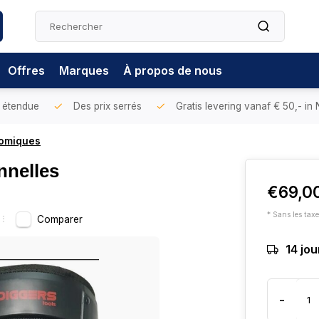
Offres
Marques
À propos de nous
 étendue
Des prix serrés
Gratis levering vanaf € 50,- in
nomiques
nnelles
€69,0
* Sans les tax
Comparer
14 jou
-