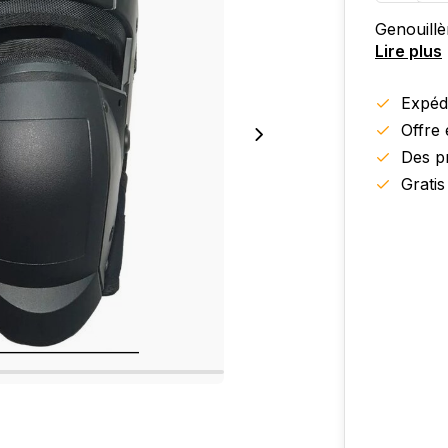
Genouillè
Lire plus
Expédi
Offre
Des pr
Gratis