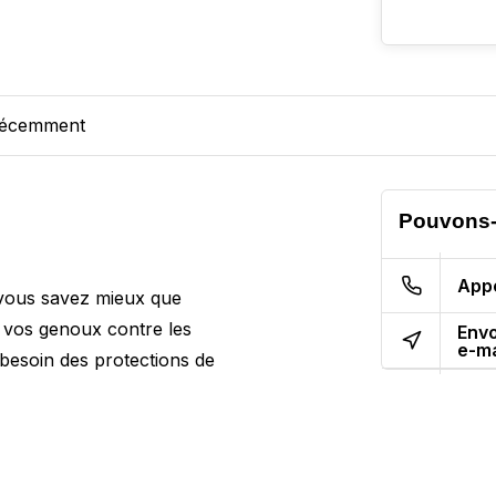
récemment
Pouvons-
App
, vous savez mieux que
r vos genoux contre les
Env
e-ma
 besoin des protections de