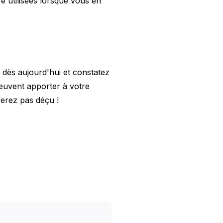
re utilisées lorsque vous en
dès aujourd'hui et constatez
euvent apporter à votre
serez pas déçu !