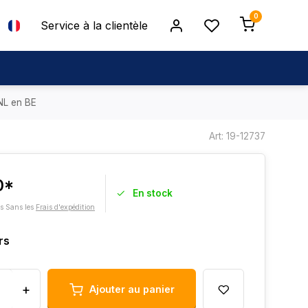
0
Service à la clientèle
 NL en BE
Art: 19-12737
0*
En stock
es Sans les
Frais d'expédition
rs
+
Ajouter au panier