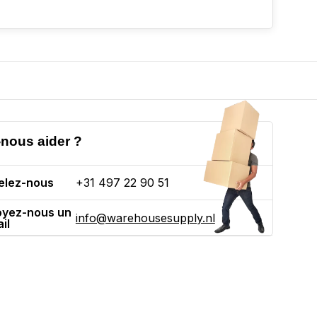
nous aider ?
elez-nous
+31 497 22 90 51
oyez-nous un
info@warehousesupply.nl
il