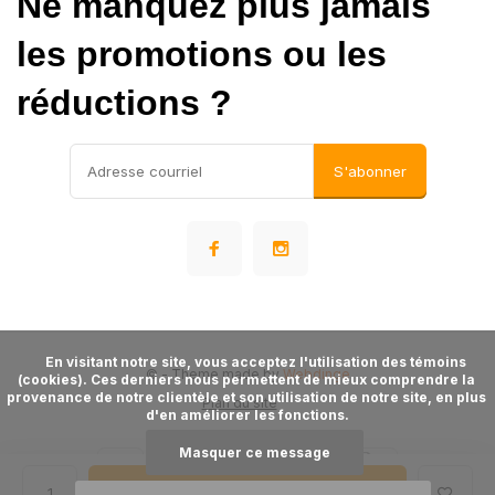
Ne manquez plus jamais
les promotions ou les
réductions ?
S'abonner
      En visitant notre site, vous acceptez l'utilisation des témoins 
©
- Theme made by
Webdinge
(cookies). Ces derniers nous permettent de mieux comprendre la 
provenance de notre clientèle et son utilisation de notre site, en plus 
Plan du site
d'en améliorer les fonctions.

Masquer ce message
Ajouter au panier