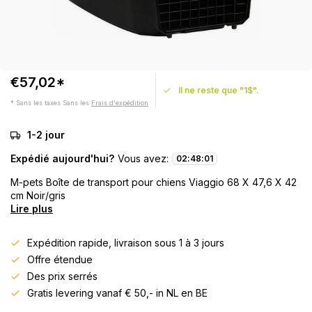
€57,02*
Il ne reste que "1$".
* Sans les taxes Sans les
Frais d'expédition
1-2 jour
Expédié aujourd'hui?
Vous avez:
02
:
48
:
01
M-pets Boîte de transport pour chiens Viaggio 68 X 47,6 X 42
cm Noir/gris
Lire plus
Expédition rapide, livraison sous 1 à 3 jours
Offre étendue
Des prix serrés
Gratis levering vanaf € 50,- in NL en BE