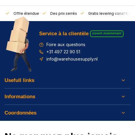
rs
Offre étendue
Des prix serrés
Gratis levering vanaf € 50,
Service à la clientèle
ouvert maintenant
Foire aux questions
+31 497 22 90 51
info@warehousesupply.nl
Usefull links
Informations
Coordonnées