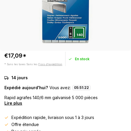
€17,09*
En stock
* Sans les taxes Sans les
Frais d'expédition
14 jours
Expédié aujourd'hui?
Vous avez:
05
:
51
:
21
Rapid agrafes 140/6 mm galvanisé 5 000 pièces
Lire plus
Expédition rapide, livraison sous 1 à 3 jours
Offre étendue