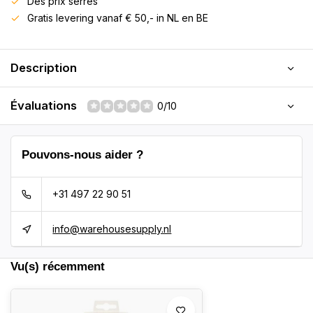
Des prix serrés
Gratis levering vanaf € 50,- in NL en BE
Description
Évaluations
0/10
Pouvons-nous aider ?
+31 497 22 90 51
info@warehousesupply.nl
Vu(s) récemment