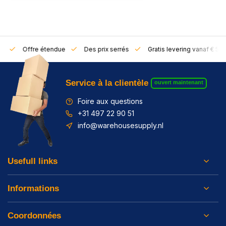
rs
Offre étendue
Des prix serrés
Gratis levering vanaf € 50,
Service à la clientèle
ouvert maintenant
Foire aux questions
+31 497 22 90 51
info@warehousesupply.nl
Usefull links
Informations
Coordonnées