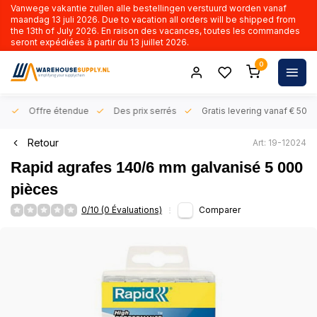
Vanwege vakantie zullen alle bestellingen verstuurd worden vanaf
maandag 13 juli 2026. Due to vacation all orders will be shipped from
the 13th of July 2026. En raison des vacances, toutes les commandes
seront expédiées à partir du 13 juillet 2026.
0
rs
Offre étendue
Des prix serrés
Gratis levering vanaf € 50,- 
Retour
Art: 19-12024
Rapid agrafes 140/6 mm galvanisé 5 000
pièces
0/10 (0 Évaluations)
Comparer