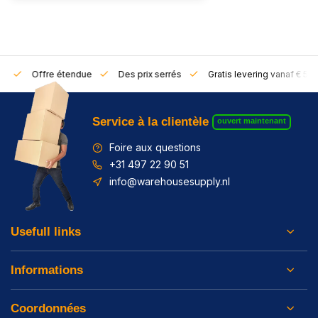
rs
Offre étendue
Des prix serrés
Gratis levering vanaf € 50,
Service à la clientèle
ouvert maintenant
Foire aux questions
+31 497 22 90 51
info@warehousesupply.nl
Usefull links
Informations
Coordonnées