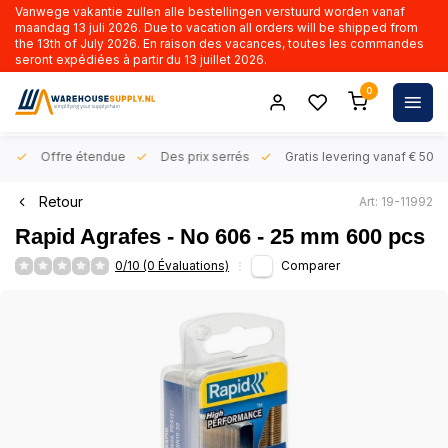
Vanwege vakantie zullen alle bestellingen verstuurd worden vanaf
maandag 13 juli 2026. Due to vacation all orders will be shipped from
the 13th of July 2026. En raison des vacances, toutes les commandes
seront expédiées à partir du 13 juillet 2026.
0
rs
Offre étendue
Des prix serrés
Gratis levering vanaf € 50,- 
Retour
Art: 19-11992
Rapid Agrafes - No 606 - 25 mm 600 pcs
0/10 (0 Évaluations)
Comparer