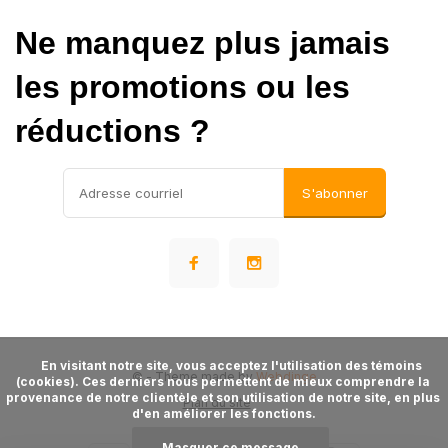
Ne manquez plus jamais
les promotions ou les
réductions ?
S'abonner
      En visitant notre site, vous acceptez l'utilisation des témoins 
©
- Theme made by
Webdinge
(cookies). Ces derniers nous permettent de mieux comprendre la 
provenance de notre clientèle et son utilisation de notre site, en plus 
Plan du site
d'en améliorer les fonctions.

Masquer ce message