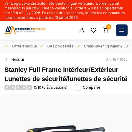
Vanwege vakantie zullen alle bestellingen verstuurd worden vanaf
maandag 13 juli 2026. Due to vacation all orders will be shipped from
the 13th of July 2026. En raison des vacances, toutes les commandes
seront expédiées à partir du 13 juillet 2026.
0
rs
Offre étendue
Des prix serrés
Gratis levering vanaf € 50,- 
Retour
Art: 19-11625
Stanley Full Frame Intérieur/Extérieur
Lunettes de sécurité/lunettes de sécurité
0/10 (0 Évaluations)
Comparer