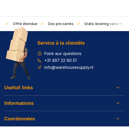
rs
Offre étendue
Des prix serrés
Gratis levering vanaf € 50,
Service à la clientèle
Foire aux questions
+31 497 22 90 51
info@warehousesupply.nl
Usefull links
Informations
Coordonnées