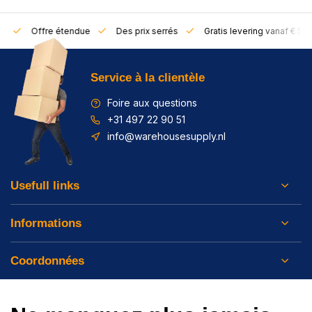
rs
Offre étendue
Des prix serrés
Gratis levering vanaf € 50,
Service à la clientèle
Foire aux questions
+31 497 22 90 51
info@warehousesupply.nl
Usefull links
Informations
Coordonnées