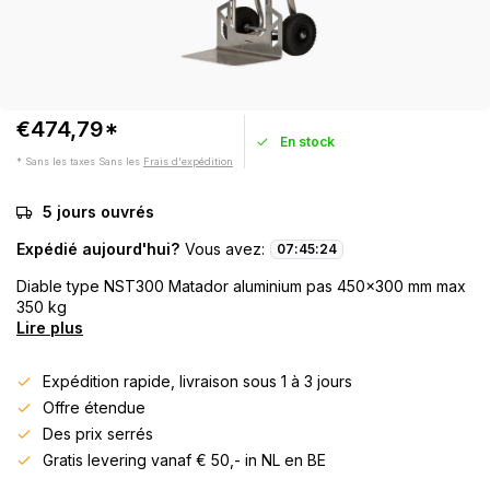
€474,79*
En stock
* Sans les taxes Sans les
Frais d'expédition
5 jours ouvrés
Expédié aujourd'hui?
Vous avez:
07
:
45
:
24
Diable type NST300 Matador aluminium pas 450x300 mm max
350 kg
Lire plus
Expédition rapide, livraison sous 1 à 3 jours
Offre étendue
Des prix serrés
Gratis levering vanaf € 50,- in NL en BE