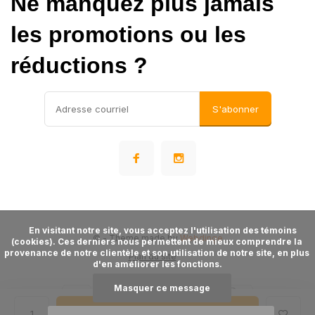
Ne manquez plus jamais
les promotions ou les
réductions ?
S'abonner
      En visitant notre site, vous acceptez l'utilisation des témoins 
©
- Theme made by
Webdinge
(cookies). Ces derniers nous permettent de mieux comprendre la 
provenance de notre clientèle et son utilisation de notre site, en plus 
Plan du site
d'en améliorer les fonctions.

Masquer ce message
Ajouter au panier