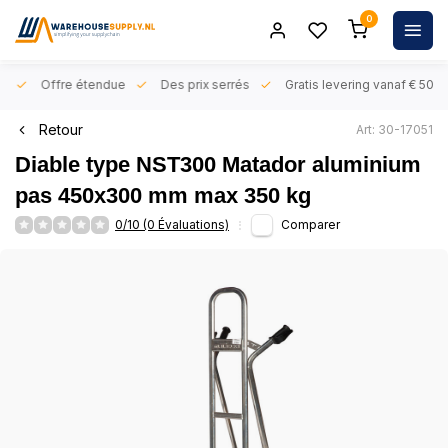
0
rs
Offre étendue
Des prix serrés
Gratis levering vanaf € 50,- 
Retour
Art: 30-17051
Diable type NST300 Matador aluminium
pas 450x300 mm max 350 kg
0/10 (0 Évaluations)
Comparer