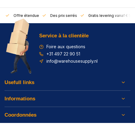
rs
Offre étendue
Des prix serrés
Gratis levering vanaf € 50,
Service à la clientèle
Foire aux questions
+31 497 22 90 51
info@warehousesupply.nl
Usefull links
Informations
Coordonnées