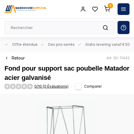
0
rs
Offre étendue
Des prix serrés
Gratis levering vanaf € 50,- 
Retour
Art: 30-11442
Fond pour support sac poubelle Matador
acier galvanisé
0/10 (0 Évaluations)
Comparer