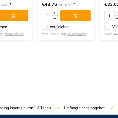
*
€48,76
*
€33,0
. MwSt.
exkl. MwSt.
chen
Vergleichen
Ver
zgl.
Versandkosten
* exkl. MwSt. zzgl.
Versandkosten
* exkl. Mw
ferung innerhalb von 1-3 Tagen
Umfangreiches angebot