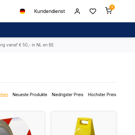
0
Kundendienst
ing vanaf € 50,- in NL en BE
ehen
Neueste Produkte
Niedrigster Preis
Höchster Preis