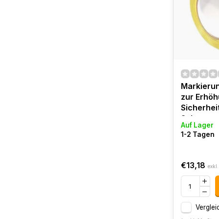
Markieru
zur Erhöh
Sicherheit
Schwarz.
Auf Lager
1-2 Tagen
€13,18
exkl
Verglei