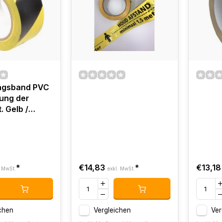
ngsband PVC
ung der
. Gelb /
*
€14,83
*
€13,18
. MwSt.
exkl. MwSt.
chen
Vergleichen
Ver