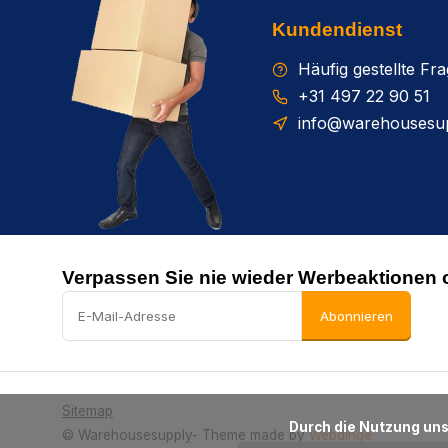
Kundendienst
Häufig gestellte Fr
+31 497 22 90 51
info@warehousesup
Verpassen Sie nie wieder Werbeaktionen 
Abonnieren
Sitemap
      Durch die Nutzung unserer Webseite stimmen Sie dem Gebrauch von Cookies zur Verbesserung dieser Seite zu.

© Warehousesupply
- Theme made by
Webdinge