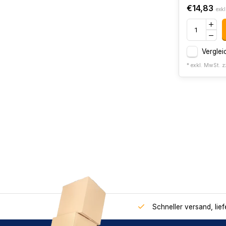
€14,83
exkl
Verglei
* exkl. MwSt. z
Schneller versand, lie