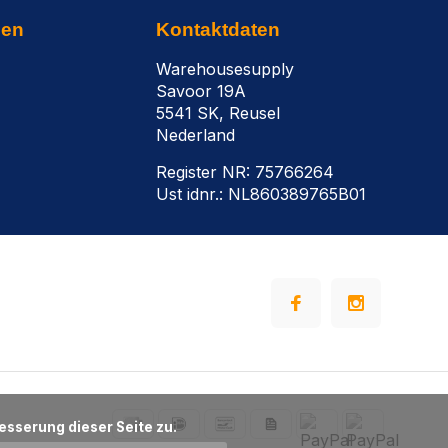
nen
Kontaktdaten
Warehousesupply
Savoor 19A
5541 SK, Reusel
Nederland
Register NR: 75766264
Ust idnr.: NL860389765B01