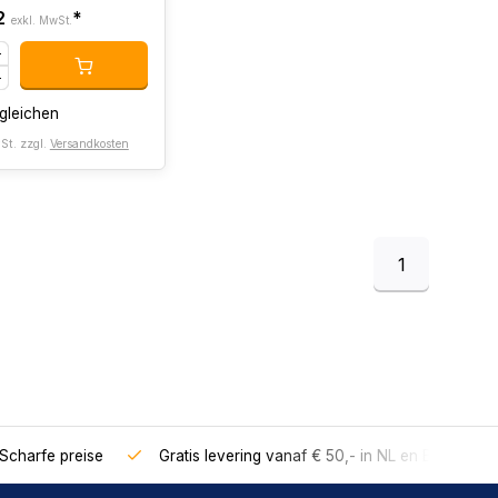
2
*
exkl. MwSt.
gleichen
St. zzgl.
Versandkosten
1
Scharfe preise
Gratis levering vanaf € 50,- in NL en BE