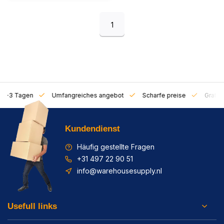
1
on 1-3 Tagen
Umfangreiches angebot
Scharfe preise
Gratis 
Kundendienst
Häufig gestellte Fragen
+31 497 22 90 51
info@warehousesupply.nl
Usefull links