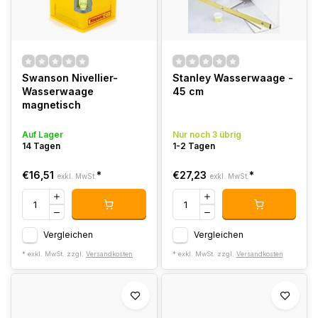
Swanson Nivellier-
Stanley Wasserwaage -
Wasserwaage
45 cm
magnetisch
Auf Lager
Nur noch 3 übrig
14 Tagen
1-2 Tagen
€16,51
*
€27,23
*
exkl. MwSt.
exkl. MwSt.
Vergleichen
Vergleichen
* exkl. MwSt. zzgl.
Versandkosten
* exkl. MwSt. zzgl.
Versandkosten