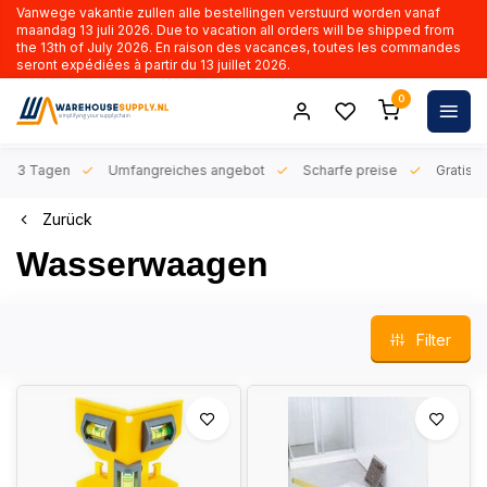
Vanwege vakantie zullen alle bestellingen verstuurd worden vanaf
maandag 13 juli 2026. Due to vacation all orders will be shipped from
the 13th of July 2026. En raison des vacances, toutes les commandes
seront expédiées à partir du 13 juillet 2026.
0
n 1-3 Tagen
Umfangreiches angebot
Scharfe preise
Gratis l
Zurück
Wasserwaagen
Filter