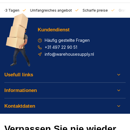
on 1-3 Tagen
Umfangreiches angebot
Scharfe preise
Gratis 
Kundendienst
Häufig gestellte Fragen
+31 497 22 90 51
info@warehousesupply.nl
Usefull links
Informationen
Kontaktdaten
Verpassen Sie nie wieder