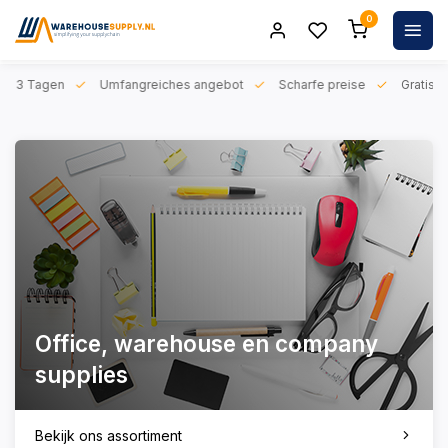
0
n 1-3 Tagen
Umfangreiches angebot
Scharfe preise
Gratis l
Office, warehouse en company
supplies
Bekijk ons assortiment