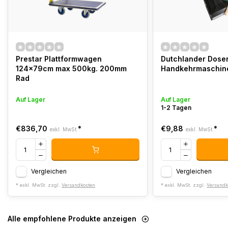
Prestar Plattformwagen
Dutchlander Dose
124x79cm max 500kg. 200mm
Handkehrmaschine
Rad
Auf Lager
Auf Lager
1-2 Tagen
€836,70
*
€9,88
*
exkl. MwSt.
exkl. MwSt.
Vergleichen
Vergleichen
* exkl. MwSt. zzgl.
Versandkosten
* exkl. MwSt. zzgl.
Versandk
Alle empfohlene Produkte anzeigen