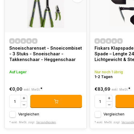
Snoeischarenset - Snoeicombiset
Fiskars Klapspade
- 3 Stuks - Snoeischaar -
Spade – Lengte 24
Takkenschaar - Heggenschaar
Lichtgewicht & St
Auf Lager
Nur noch 1 übrig
1-2 Tagen
€0,00
*
€83,69
*
exkl. MwSt.
exkl. MwSt.
Vergleichen
Vergleichen
* exkl. MwSt. zzgl.
Versandkosten
* exkl. MwSt. zzgl.
Versandk