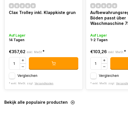
Clax Trolley inkl. Klappkiste grun
Aufbewahrungsreg
Böden passt über
Waschmaschine 7
Auf Lager
Auf Lager
14 Tagen
1-2 Tagen
€357,62
*
€103,26
*
exkl. MwSt.
exkl. MwSt.
Vergleichen
Vergleichen
* exkl. MwSt. zzgl.
Versandkosten
* exkl. MwSt. zzgl.
Versandk
Bekijk alle populaire producten