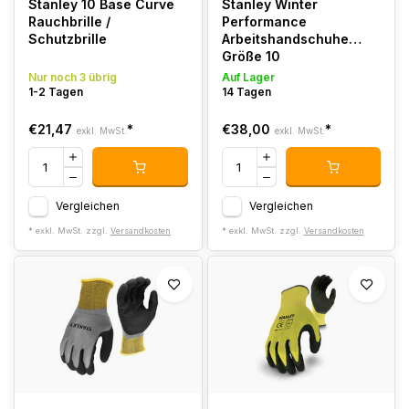
Stanley 10 Base Curve
Stanley Winter
Rauchbrille /
Performance
Schutzbrille
Arbeitshandschuhe
Größe 10
Nur noch 3 übrig
Auf Lager
1-2 Tagen
14 Tagen
€21,47
*
€38,00
*
exkl. MwSt.
exkl. MwSt.
Vergleichen
Vergleichen
* exkl. MwSt. zzgl.
Versandkosten
* exkl. MwSt. zzgl.
Versandkosten