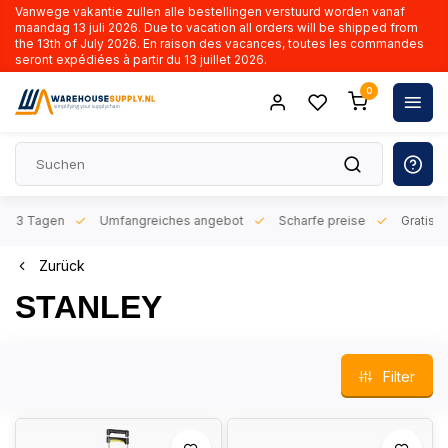
Vanwege vakantie zullen alle bestellingen verstuurd worden vanaf
maandag 13 juli 2026. Due to vacation all orders will be shipped from
the 13th of July 2026. En raison des vacances, toutes les commandes
seront expédiées à partir du 13 juillet 2026.
0
n 1-3 Tagen
Umfangreiches angebot
Scharfe preise
Gratis l
Zurück
STANLEY
Filter