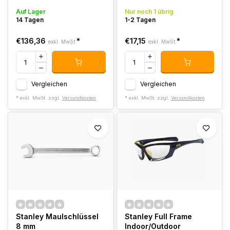
Auf Lager
Nur noch 1 übrig
14 Tagen
1-2 Tagen
€136,36
*
€17,15
*
exkl. MwSt.
exkl. MwSt.
Vergleichen
Vergleichen
* exkl. MwSt. zzgl.
Versandkosten
* exkl. MwSt. zzgl.
Versandkosten
Stanley Maulschlüssel
Stanley Full Frame
8 mm
Indoor/Outdoor