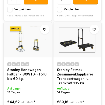
Vergleichen
Vergleichen
* exkl. MwSt. zzgl.
Versandkosten
* exkl. MwSt. zzgl.
Versandkosten
Stanley Handwagen -
Stanley Fatmax
Faltbar - SXWTD-FT516
Zusammenklappbarer
bis 60 kg.
Transportwagen -
Tragkraft 135 kg
Auf Lager
Auf Lager
14 Tagen
14 Tagen
€44,62
*
€80,16
*
exkl. MwSt.
exkl. MwSt.