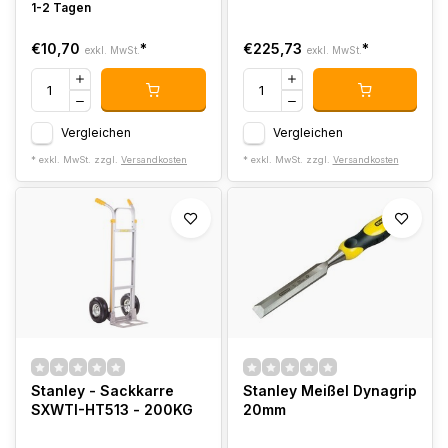
1-2 Tagen
€10,70
*
€225,73
*
exkl. MwSt.
exkl. MwSt.
Vergleichen
Vergleichen
* exkl. MwSt. zzgl.
Versandkosten
* exkl. MwSt. zzgl.
Versandkosten
Stanley - Sackkarre
Stanley Meißel Dynagrip
SXWTI-HT513 - 200KG
20mm