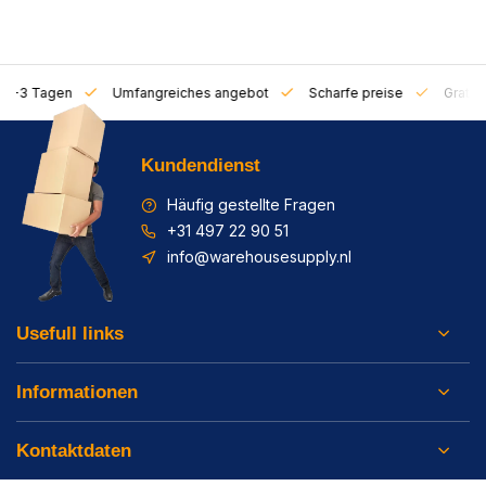
on 1-3 Tagen
Umfangreiches angebot
Scharfe preise
Gratis 
Kundendienst
Häufig gestellte Fragen
+31 497 22 90 51
info@warehousesupply.nl
Usefull links
Informationen
Kontaktdaten