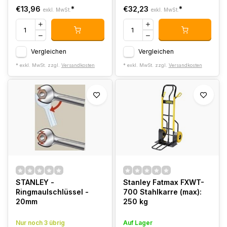
€13,96
*
€32,23
*
exkl. MwSt.
exkl. MwSt.
Vergleichen
Vergleichen
* exkl. MwSt. zzgl.
Versandkosten
* exkl. MwSt. zzgl.
Versandkosten
STANLEY -
Stanley Fatmax FXWT-
Ringmaulschlüssel -
700 Stahlkarre (max):
20mm
250 kg
Nur noch 3 übrig
Auf Lager