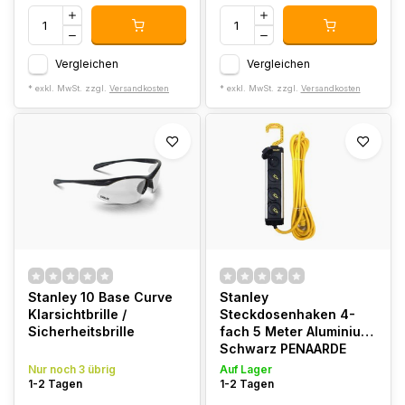
Vergleichen
Vergleichen
* exkl. MwSt. zzgl.
Versandkosten
* exkl. MwSt. zzgl.
Versandkosten
Stanley 10 Base Curve
Stanley
Klarsichtbrille /
Steckdosenhaken 4-
Sicherheitsbrille
fach 5 Meter Aluminium
Schwarz PENAARDE
BE/FR
Nur noch 3 übrig
Auf Lager
1-2 Tagen
1-2 Tagen