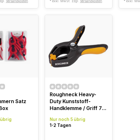
zgl.
Versandkosten
* exkl. MwSt. zzgl.
Versandkosten
* exkl. Mw
Roughneck Heavy-
mmern Satz
Duty Kunststoff-
 Box
Handklemme / Griff 75
mm
 übrig
Nur noch 5 übrig
1-2 Tagen