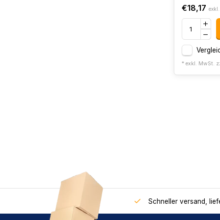
€18,17
exkl
Verglei
* exkl. MwSt. z
Schneller versand, lie