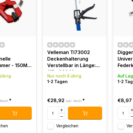
Velleman Tl73002
Digger
nelle
Deckenhalterung
Univer
mmer - 150MM
Verstellbar in Länge:
Feder
115 - 290 Mm
 übrig
Nur noch 4 übrig
Auf Lag
mer - Extra
Belastung (Max.): 30
1-2 Tagen
1-2 Ta
Kg
*
€28,92
*
€8,97
 MwSt.
exkl. MwSt.
chen
Vergleichen
Ver