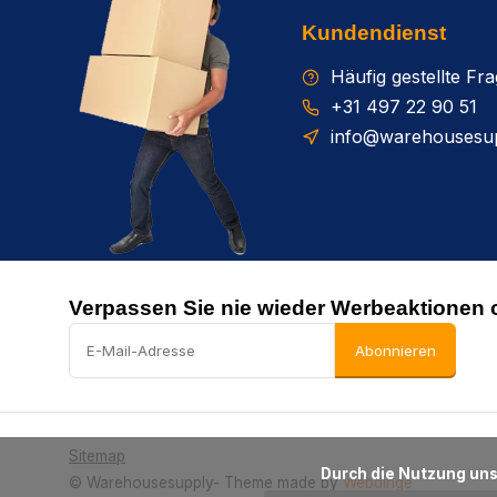
Kundendienst
Häufig gestellte Fr
+31 497 22 90 51
info@warehousesup
Verpassen Sie nie wieder Werbeaktionen 
Abonnieren
Sitemap
      Durch die Nutzung unserer Webseite stimmen Sie dem Gebrauch von Cookies zur Verbesserung dieser Seite zu.

© Warehousesupply
- Theme made by
Webdinge