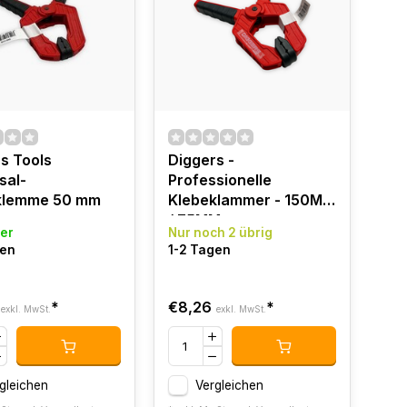
s Tools
Diggers -
sal-
Professionelle
klemme 50 mm
Klebeklammer - 150MM
/ 75MM -
er
Nur noch 2 übrig
Federklammer - Extra
gen
1-2 Tagen
stark
*
€8,26
*
exkl. MwSt.
exkl. MwSt.
gleichen
Vergleichen