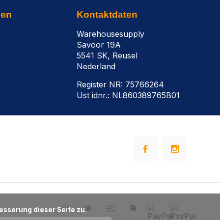
nen
Kontaktdaten
Warehousesupply
Savoor 19A
5541 SK, Reusel
Nederland
Register NR: 75766264
Ust idnr.: NL860389765B01