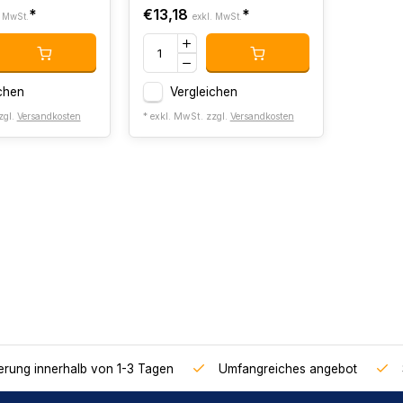
*
€13,18
*
. MwSt.
exkl. MwSt.
chen
Vergleichen
zgl.
Versandkosten
* exkl. MwSt. zzgl.
Versandkosten
ferung innerhalb von 1-3 Tagen
Umfangreiches angebot