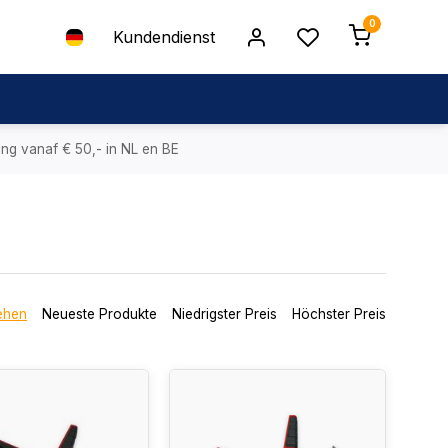
0
Kundendienst
ing vanaf € 50,- in NL en BE
ehen
Neueste Produkte
Niedrigster Preis
Höchster Preis