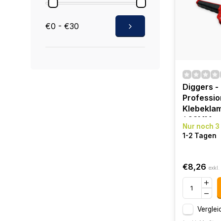
€0 - €30
Diggers -
Professio
Klebekla
/ 63MM -
Nur noch 3
Federklam
1-2 Tagen
stark
€8,26
exkl.
Verglei