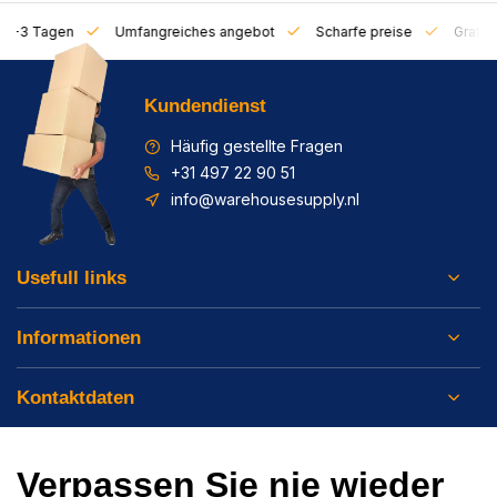
on 1-3 Tagen
Umfangreiches angebot
Scharfe preise
Gratis 
Kundendienst
Häufig gestellte Fragen
+31 497 22 90 51
info@warehousesupply.nl
Usefull links
Informationen
Kontaktdaten
Verpassen Sie nie wieder