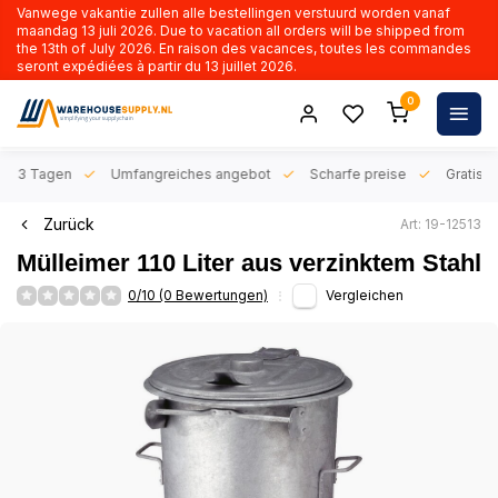
Vanwege vakantie zullen alle bestellingen verstuurd worden vanaf
maandag 13 juli 2026. Due to vacation all orders will be shipped from
the 13th of July 2026. En raison des vacances, toutes les commandes
seront expédiées à partir du 13 juillet 2026.
0
n 1-3 Tagen
Umfangreiches angebot
Scharfe preise
Gratis l
Zurück
Art: 19-12513
Mülleimer 110 Liter aus verzinktem Stahl
0/10 (0 Bewertungen)
Vergleichen