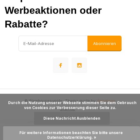
Werbeaktionen oder
Rabatte?
Abonnieren
© Warehousesupply
- Theme made by
Webdinge
      Durch die Nutzung unserer Webseite stimmen Sie dem Gebrauch 
von Cookies zur Verbesserung dieser Seite zu.

Sitemap
Diese Nachricht Ausblenden
Für weitere Informationen beachten Sie bitte unsere 
Zum Warenkorb hinzufügen
Datenschutzerklärung. »