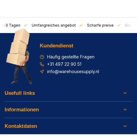
on 1-3 Tagen
Umfangreiches angebot
Scharfe preise
Gratis 
Kundendienst
Häufig gestellte Fragen
+31 497 22 90 51
info@warehousesupply.nl
Usefull links
Informationen
Kontaktdaten