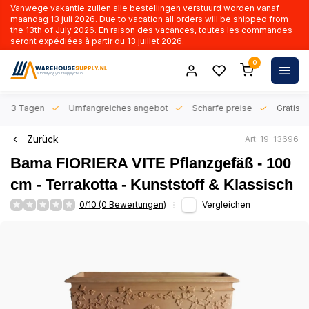
Vanwege vakantie zullen alle bestellingen verstuurd worden vanaf
maandag 13 juli 2026. Due to vacation all orders will be shipped from
the 13th of July 2026. En raison des vacances, toutes les commandes
seront expédiées à partir du 13 juillet 2026.
0
n 1-3 Tagen
Umfangreiches angebot
Scharfe preise
Gratis l
Zurück
Art: 19-13696
Bama FIORIERA VITE Pflanzgefäß - 100
cm - Terrakotta - Kunststoff & Klassisch
0/10 (0 Bewertungen)
Vergleichen