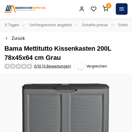
0
n 1-3 Tagen
Umfangreiches angebot
Scharfe preise
Gratis l
Zurück
Bama Mettitutto Kissenkasten 200L
78x45x64 cm Grau
0/10 (0 Bewertungen)
Vergleichen