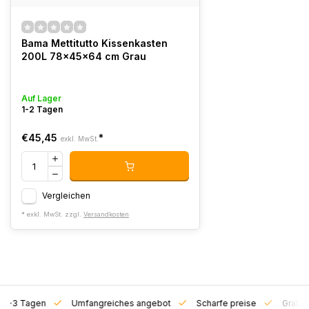
Bama Mettitutto Kissenkasten
200L 78x45x64 cm Grau
Auf Lager
1-2 Tagen
€45,45
*
exkl. MwSt.
Vergleichen
* exkl. MwSt. zzgl.
Versandkosten
on 1-3 Tagen
Umfangreiches angebot
Scharfe preise
Gratis 