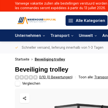
Vanwege vakantie zullen alle bestellingen verstuurd worden 
les commandes seront expédiées à partir du 13 juillet 2026.
Alle Kategorien
Unternehmen
Transport
Umwelt
An
Schneller versand, lieferung innerhalb von 1-3 Tagen
Startseite
Beveiliging trolley
Beveiliging trolley
0/10 (0 Bewertungen)
Toon alle:
Transpor
Vergleichen