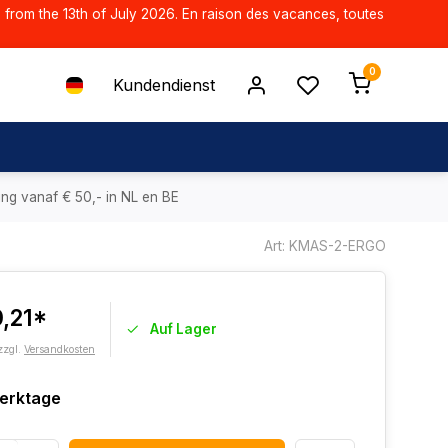
d from the 13th of July 2026. En raison des vacances, toutes
0
Kundendienst
ing vanaf € 50,- in NL en BE
Art: KMAS-2-ERGO
,21*
Auf Lager
zzgl.
Versandkosten
erktage