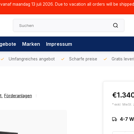
vanaf maandag 13 juli 2026. Due to vacation all orders will be shippe
gebote
Marken
Impressum
Umfangreiches angebot
Scharfe preise
Gratis lever
€1.340
t
,
Förderanlagen
* exkl. MwSt. 
4-7 W