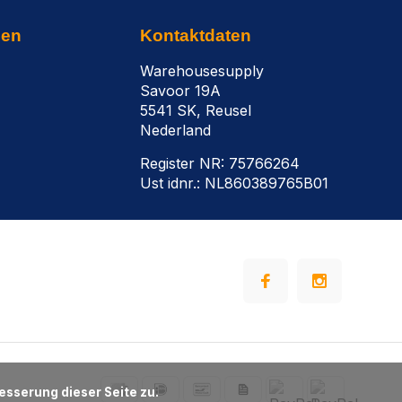
nen
Kontaktdaten
Warehousesupply
Savoor 19A
5541 SK, Reusel
Nederland
Register NR: 75766264
Ust idnr.: NL860389765B01