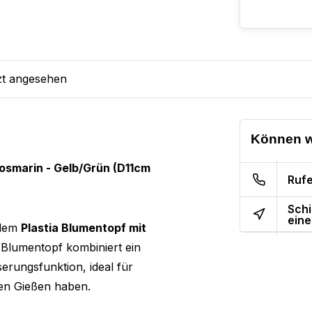
zt angesehen
Können w
osmarin - Gelb/Grün (D11cm
Rufe
Schi
eine
 dem
Plastia Blumentopf mit
e Blumentopf kombiniert ein
erungsfunktion, ideal für
chen Gießen haben.