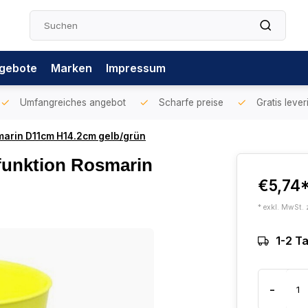
gebote
Marken
Impressum
Umfangreiches angebot
Scharfe preise
Gratis lever
arin D11cm H14.2cm gelb/grün
funktion Rosmarin
€5,74
* exkl. MwSt. 
1-2 T
-