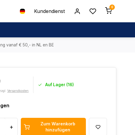
0
Kundendienst
ing vanaf € 50,- in NL en BE
*
Auf Lager (16)
zzgl.
Versandkosten
agen
Zum Warenkorb
+
hinzufügen