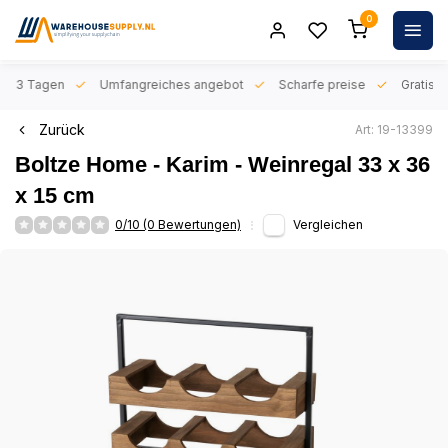
0
n 1-3 Tagen
Umfangreiches angebot
Scharfe preise
Gratis l
Zurück
Art: 19-13399
Boltze Home - Karim - Weinregal 33 x 36
x 15 cm
0/10 (0 Bewertungen)
Vergleichen