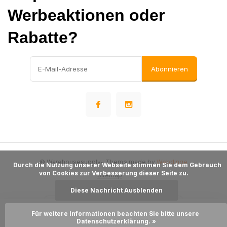
Werbeaktionen oder
Rabatte?
Abonnieren
© Warehousesupply
- Theme made by
Webdinge
      Durch die Nutzung unserer Webseite stimmen Sie dem Gebrauch 
von Cookies zur Verbesserung dieser Seite zu.

Sitemap
Diese Nachricht Ausblenden
Für weitere Informationen beachten Sie bitte unsere 
Zum Warenkorb hinzufügen
Datenschutzerklärung. »