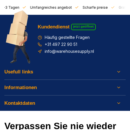
on 1-3 Tagen
Umfangreiches angebot
Scharfe preise
Gratis 
Kundendienst
jetzt geöffnet
Häufig gestellte Fragen
+31 497 22 90 51
info@warehousesupply.nl
Usefull links
Informationen
Kontaktdaten
Verpassen Sie nie wieder