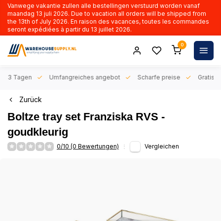
Vanwege vakantie zullen alle bestellingen verstuurd worden vanaf
maandag 13 juli 2026. Due to vacation all orders will be shipped from
the 13th of July 2026. En raison des vacances, toutes les commandes
seront expédiées à partir du 13 juillet 2026.
0
n 1-3 Tagen
Umfangreiches angebot
Scharfe preise
Gratis l
Zurück
Boltze tray set Franziska RVS -
goudkleurig
0/10 (0 Bewertungen)
Vergleichen