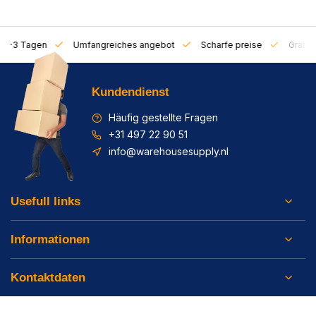
on 1-3 Tagen
Umfangreiches angebot
Scharfe preise
Gratis 
Kundendienst
Häufig gestellte Fragen
+31 497 22 90 51
info@warehousesupply.nl
Usefull links
Informationen
Kontaktdaten