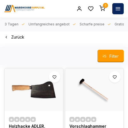
0
n 1-3 Tagen
Umfangreiches angebot
Scharfe preise
Gratis l
Zurück
Filter
Holzhacke ADLER,
Vorschlaghammer