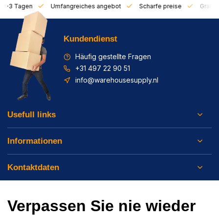
on 1-3 Tagen
Umfangreiches angebot
Scharfe preise
Gratis 
Kundendienst
Häufig gestellte Fragen
+31 497 22 90 51
info@warehousesupply.nl
Usefull links
Informationen
Kontaktdaten
Verpassen Sie nie wieder