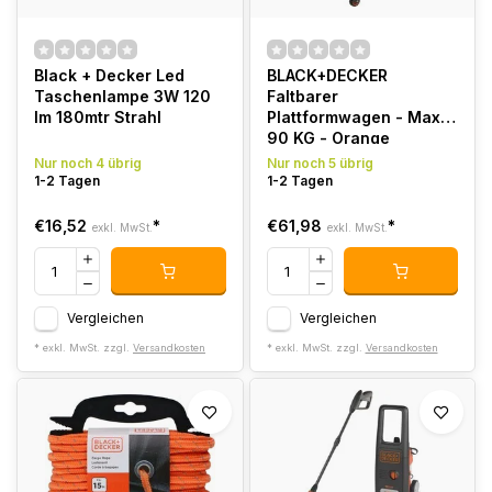
Black + Decker Led
BLACK+DECKER
Taschenlampe 3W 120
Faltbarer
lm 180mtr Strahl
Plattformwagen - Max.
90 KG - Orange
Nur noch 4 übrig
Nur noch 5 übrig
1-2 Tagen
1-2 Tagen
€16,52
*
€61,98
*
exkl. MwSt.
exkl. MwSt.
Vergleichen
Vergleichen
* exkl. MwSt. zzgl.
Versandkosten
* exkl. MwSt. zzgl.
Versandkosten