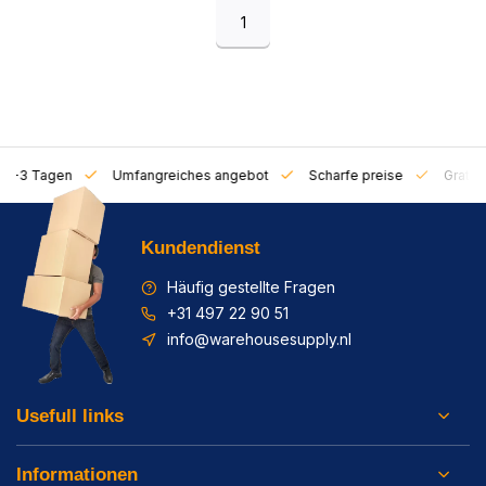
1
on 1-3 Tagen
Umfangreiches angebot
Scharfe preise
Gratis 
Kundendienst
Häufig gestellte Fragen
+31 497 22 90 51
info@warehousesupply.nl
Usefull links
Informationen