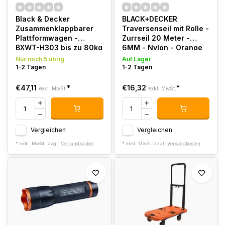
Black & Decker
BLACK+DECKER
Zusammenklappbarer
Traversenseil mit Rolle -
Plattformwagen -
Zurrseil 20 Meter -
BXWT-H303 bis zu 80kg
6MM - Nylon - Orange
Nur noch 5 übrig
Auf Lager
1-2 Tagen
1-2 Tagen
€47,11
*
€16,32
*
exkl. MwSt.
exkl. MwSt.
Vergleichen
Vergleichen
* exkl. MwSt. zzgl.
Versandkosten
* exkl. MwSt. zzgl.
Versandkosten