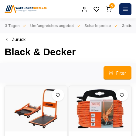
0
n 1-3 Tagen
Umfangreiches angebot
Scharfe preise
Gratis l
Zurück
Black & Decker
Filter