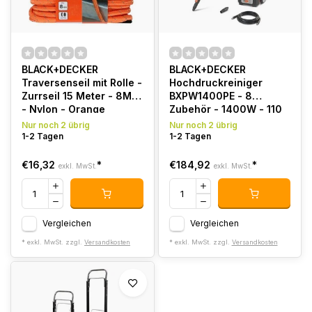
BLACK+DECKER
BLACK+DECKER
Traversenseil mit Rolle -
Hochdruckreiniger
Zurrseil 15 Meter - 8MM
BXPW1400PE - 8
- Nylon - Orange
Zubehör - 1400W - 110
Bar - 390 l-u
Nur noch 2 übrig
Nur noch 2 übrig
1-2 Tagen
1-2 Tagen
€16,32
*
€184,92
*
exkl. MwSt.
exkl. MwSt.
Vergleichen
Vergleichen
* exkl. MwSt. zzgl.
Versandkosten
* exkl. MwSt. zzgl.
Versandkosten