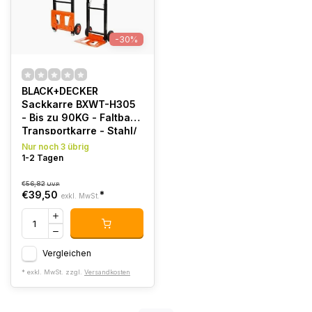
-30%
BLACK+DECKER
Sackkarre BXWT-H305
- Bis zu 90KG - Faltbare
Transportkarre - Stahl/
Aluminium
Nur noch 3 übrig
1-2 Tagen
€56,82
UVP
€39,50
*
exkl. MwSt.
Vergleichen
* exkl. MwSt. zzgl.
Versandkosten