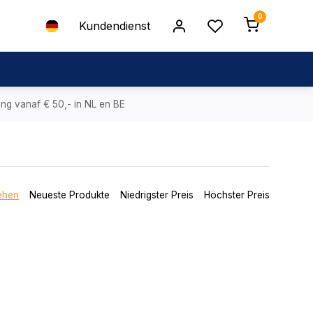
0
Kundendienst
ing vanaf € 50,- in NL en BE
ehen
Neueste Produkte
Niedrigster Preis
Höchster Preis