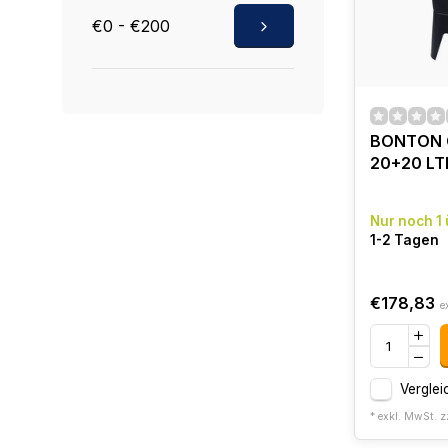
€0 - €200
BONTON 
20+20 LT
Nur noch 1 
1-2 Tagen
€178,83
e
Verglei
* exkl. MwSt. z