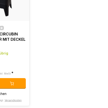
CIRCUBIN
R MIT DECKEL
übrig
*
xkl. MwSt.
chen
zgl.
Versandkosten