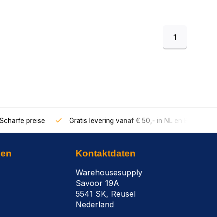
1
Scharfe preise
Gratis levering vanaf € 50,- in NL en BE
nen
Kontaktdaten
Warehousesupply
Savoor 19A
5541 SK, Reusel
Nederland