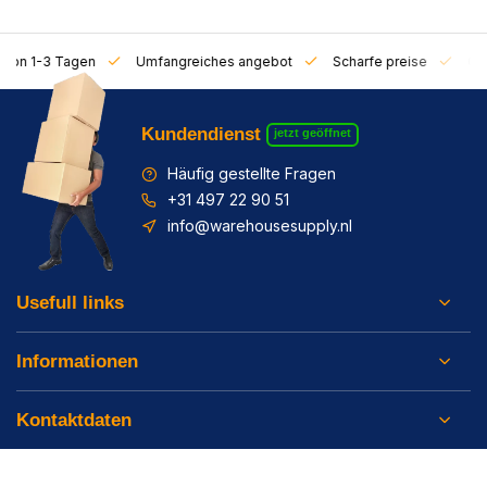
on 1-3 Tagen
Umfangreiches angebot
Scharfe preise
Gratis 
Kundendienst
jetzt geöffnet
Häufig gestellte Fragen
+31 497 22 90 51
info@warehousesupply.nl
Usefull links
Informationen
Kontaktdaten