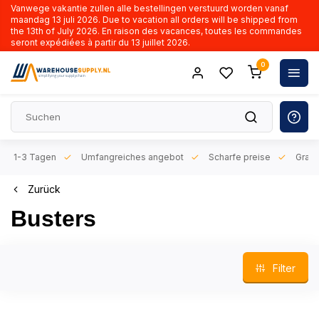
Vanwege vakantie zullen alle bestellingen verstuurd worden vanaf
maandag 13 juli 2026. Due to vacation all orders will be shipped from
the 13th of July 2026. En raison des vacances, toutes les commandes
seront expédiées à partir du 13 juillet 2026.
0
n 1-3 Tagen
Umfangreiches angebot
Scharfe preise
Gratis l
Zurück
Busters
Filter