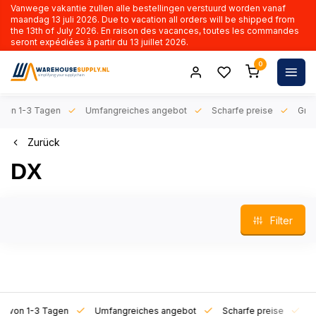
Vanwege vakantie zullen alle bestellingen verstuurd worden vanaf
maandag 13 juli 2026. Due to vacation all orders will be shipped from
the 13th of July 2026. En raison des vacances, toutes les commandes
seront expédiées à partir du 13 juillet 2026.
0
n 1-3 Tagen
Umfangreiches angebot
Scharfe preise
Gratis l
Zurück
DX
Filter
on 1-3 Tagen
Umfangreiches angebot
Scharfe preise
Gratis 