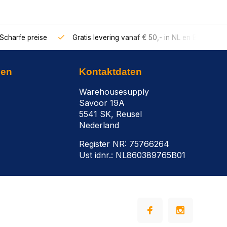
Scharfe preise
Gratis levering vanaf € 50,- in NL en BE
nen
Kontaktdaten
Warehousesupply
Savoor 19A
5541 SK, Reusel
Nederland
Register NR: 75766264
Ust idnr.: NL860389765B01