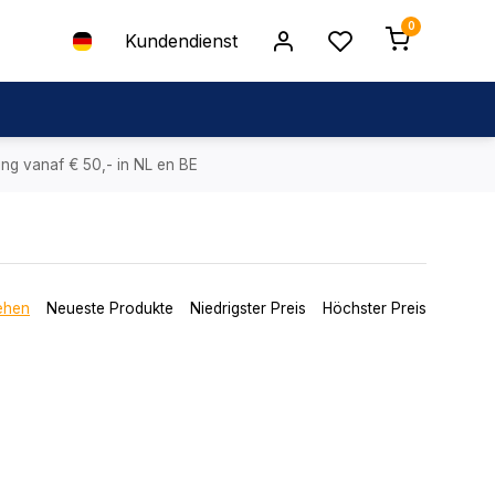
0
Kundendienst
ing vanaf € 50,- in NL en BE
ehen
Neueste Produkte
Niedrigster Preis
Höchster Preis