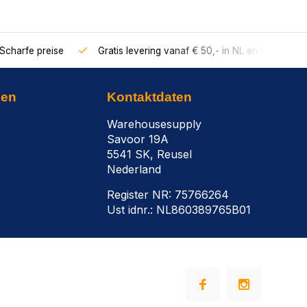
Scharfe preise
Gratis levering vanaf € 50,- in NL en BE
nen
Kontaktdaten
Warehousesupply
Savoor 19A
5541 SK, Reusel
Nederland
Register NR: 75766264
Ust idnr.: NL860389765B01