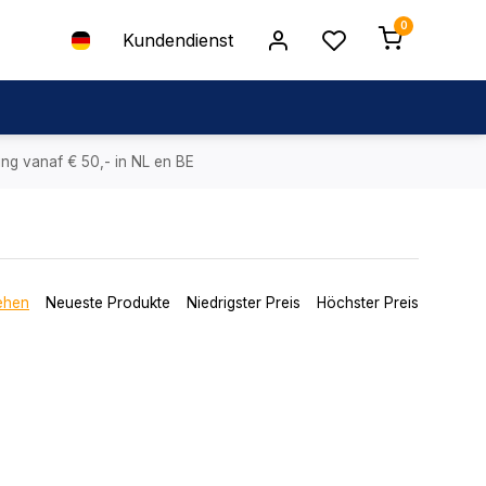
0
Kundendienst
ing vanaf € 50,- in NL en BE
ehen
Neueste Produkte
Niedrigster Preis
Höchster Preis