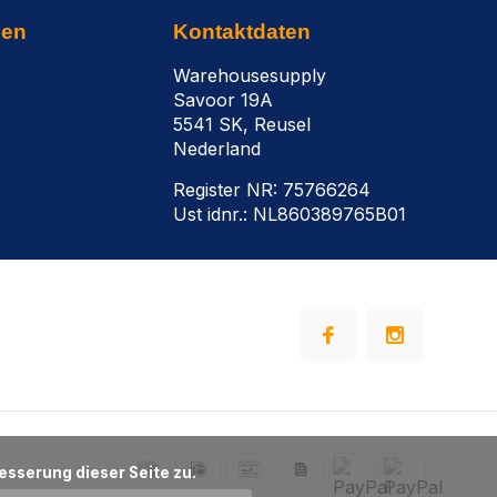
nen
Kontaktdaten
Warehousesupply
Savoor 19A
5541 SK, Reusel
Nederland
Register NR: 75766264
Ust idnr.: NL860389765B01