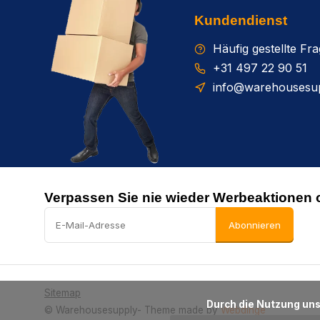
Kundendienst
Häufig gestellte Fr
+31 497 22 90 51
info@warehousesup
Verpassen Sie nie wieder Werbeaktionen 
Abonnieren
Sitemap
      Durch die Nutzung unserer Webseite stimmen Sie dem Gebrauch von Cookies zur Verbesserung dieser Seite zu.

© Warehousesupply
- Theme made by
Webdinge