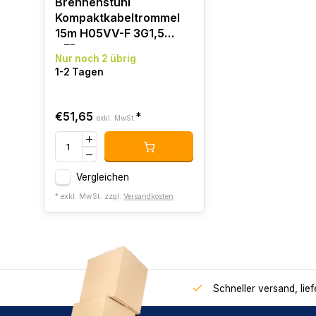
Brennenstuhl
Kompaktkabeltrommel
15m H05VV-F 3G1,5
*FR*
Nur noch 2 übrig
1-2 Tagen
€51,65
*
exkl. MwSt.
Vergleichen
* exkl. MwSt. zzgl.
Versandkosten
Schneller versand, lie