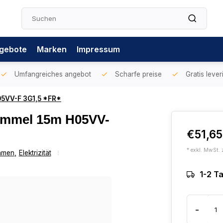
gebote
Marken
Impressum
Umfangreiches angebot
Scharfe preise
Gratis lever
5VV-F 3G1,5 *FR*
ommel 15m H05VV-
€51,6
* exkl. MwSt. 
hmen
,
Elektrizität
1-2 T
-