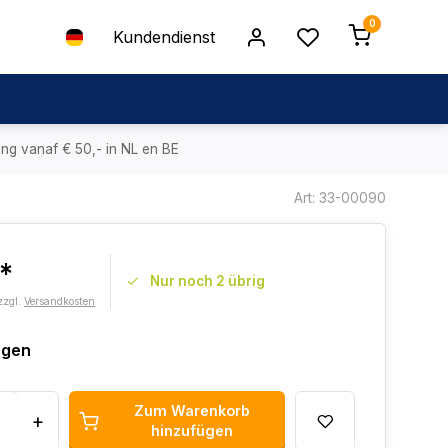
0
Kundendienst
ing vanaf € 50,- in NL en BE
Art: 33-00090
5*
Nur noch 2 übrig
zzgl.
Versandkosten
agen
Zum Warenkorb
+
hinzufügen