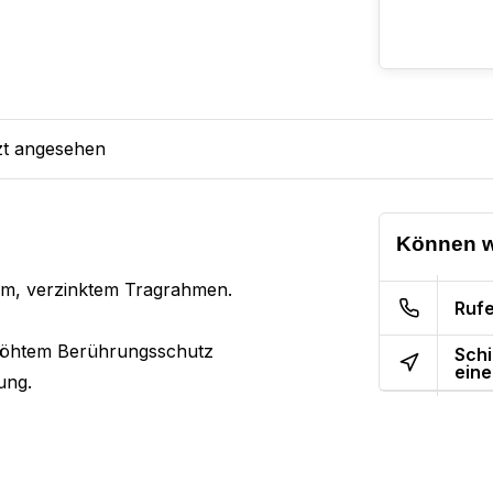
zt angesehen
Können w
iem, verzinktem Tragrahmen.
Rufe
rhöhtem Berührungsschutz
Schi
eine
ung.