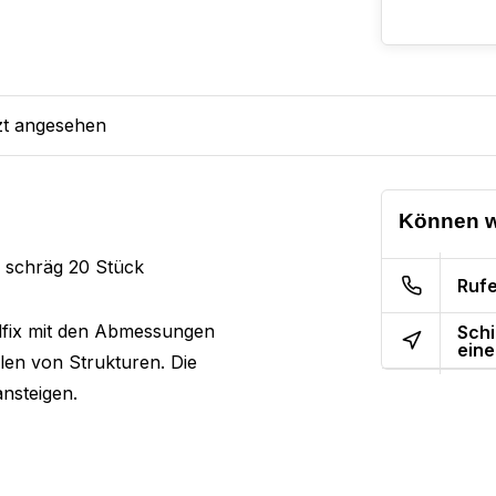
zt angesehen
Können w
 schräg 20 Stück
Rufe
dfix mit den Abmessungen
Schi
eine
en von Strukturen. Die
nsteigen.