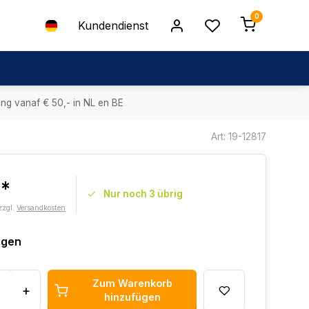
0
Kundendienst
ing vanaf € 50,- in NL en BE
Art: 19-12817
6*
Nur noch 3 übrig
zzgl.
Versandkosten
agen
Zum Warenkorb
+
hinzufügen