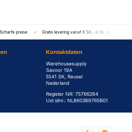
Scharfe preise
Gratis levering vanaf € 50,- in NL en BE
nen
Kontaktdaten
Warehousesupply
Savoor 19A
5541 SK, Reusel
Nederland
Register NR: 75766264
Ust idnr.: NL860389765B01