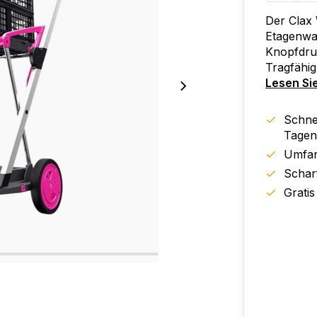
Der Clax 
Etagenwag
Knopfdru
Tragfähigk
Lesen Si
Schnel
Tagen
Umfan
Schar
Gratis