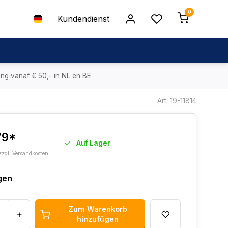
0
Kundendienst
ing vanaf € 50,- in NL en BE
Art: 19-11814
79*
Auf Lager
zzgl.
Versandkosten
gen
Zum Warenkorb
+
hinzufügen