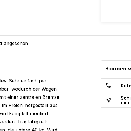
zt angesehen
Können w
ley. Sehr einfach per
Rufe
appbar, wodurch der Wagen
 mit einer zentralen Bremse
Schi
eine
 im Freien; hergestellt aus
ird komplett montiert
erden. Tragfähigkeit:
n, die untere 40 kg. Wird