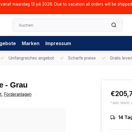
vanaf maandag 13 juli 2026. Due to vacation all orders will be shippe
gebote
Marken
Impressum
Umfangreiches angebot
Scharfe preise
Gratis lever
e - Grau
€205,
t
,
Förderanlagen
* exkl. MwSt. 
14 Ta