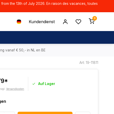
d from the 13th of July 2026. En raison des vacances, toutes
0
Kundendienst
ing vanaf € 50,- in NL en BE
Art: 19-11811
79*
Auf Lager
zzgl.
Versandkosten
gen