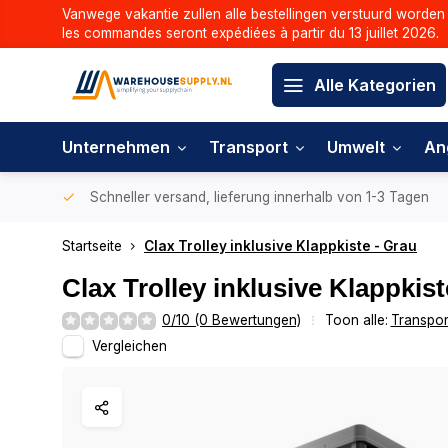
Vanwege vakantie zullen alle bestellingen verstuurd worden 
les commandes seront expédiées à partir du 13 juillet 2026.
Alle Kategorien
Unternehmen
Transport
Umwelt
An
Schneller versand, lieferung innerhalb von 1-3 Tagen
Startseite
Clax Trolley inklusive Klappkiste - Grau
Clax Trolley inklusive Klappkist
0/10 (0 Bewertungen)
Toon alle:
Transpor
Vergleichen