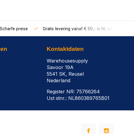
Scharfe preise
Gratis levering vanaf € 50,- in NL en BE
nen
Kontaktdaten
Warehousesupply
Savoor 19A
5541 SK, Reusel
Nederland
Register NR: 75766264
Ust idnr.: NL860389765B01