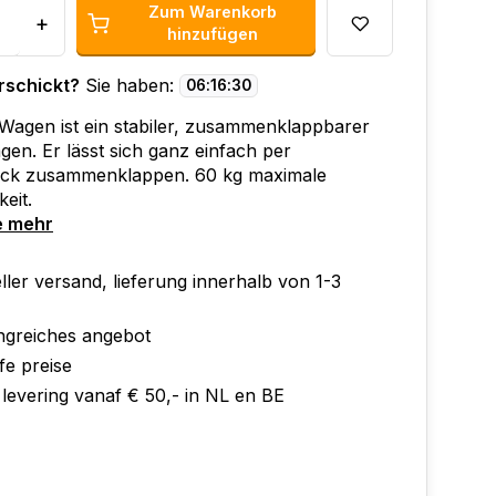
Zum Warenkorb
+
hinzufügen
rschickt?
Sie haben:
06
:
16
:
30
Wagen ist ein stabiler, zusammenklappbarer
en. Er lässt sich ganz einfach per
ck zusammenklappen. 60 kg maximale
eit.
e mehr
ler versand, lieferung innerhalb von 1-3
greiches angebot
fe preise
 levering vanaf € 50,- in NL en BE