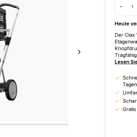
-
Heute ve
Der Clax 
Etagenwag
Knopfdru
Tragfähigk
Lesen Si
Schnel
Tagen
Umfan
Schar
Gratis