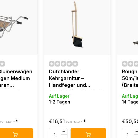
Blumenwagen
Dutchlander
Rough
wagen Medium
Kehrgarnitur –
50m/1
aren
Handfeger und
(Breit
tern und
Kehrblech – 25 x 90,5
offen
Auf Lager
Auf Lag
cherer
cm – Holz & Stahl –
1-2 Tagen
14 Tag
.
Natur – Für Innen und
Außen
*
€16,51
*
€50,5
xkl. MwSt.
exkl. MwSt.