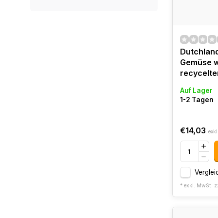
Dutchland
Gemüse w
recycelte
Auf Lager
1-2 Tagen
€14,03
exkl
Verglei
* exkl. MwSt. z