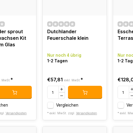
er sprout
Dutchlander
Essche
achsen Kit
Feuerschale klein
Terra
m Glas
Nur noch 4 übrig
Nur noc
1-2 Tagen
1-2 Ta
*
€57,81
*
€128,
. MwSt.
exkl. MwSt.
chen
Vergleichen
Ver
zgl.
Versandkosten
* exkl. MwSt. zzgl.
Versandkosten
* exkl. Mw