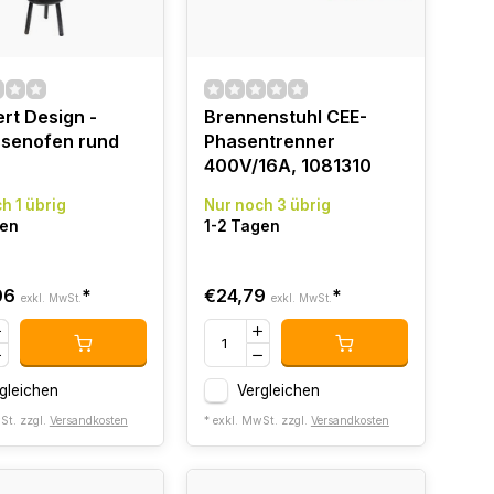
rt Design -
Brennenstuhl CEE-
ssenofen rund
Phasentrenner
400V/16A, 1081310
h 1 übrig
Nur noch 3 übrig
gen
1-2 Tagen
06
*
€24,79
*
exkl. MwSt.
exkl. MwSt.
gleichen
Vergleichen
St. zzgl.
Versandkosten
* exkl. MwSt. zzgl.
Versandkosten