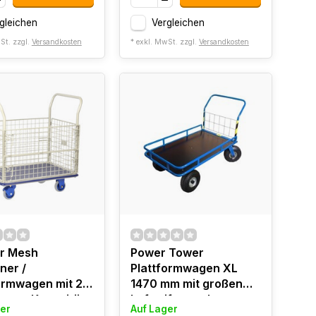
gleichen
Vergleichen
St. zzgl.
Versandkosten
* exkl. MwSt. zzgl.
Versandkosten
ar Mesh
Power Tower
ner /
Plattformwagen XL
ormwagen mit 2
1470 mm mit großen
ern - Kapazität
Luftreifen und
er
Auf Lager
g
umlaufendem Gestell.