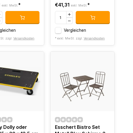
1
*
€41,31
*
exkl. MwSt.
exkl. MwSt.
gleichen
Vergleichen
St. zzgl.
Versandkosten
* exkl. MwSt. zzgl.
Versandkosten
y Dolly oder
Esschert Bistro Set