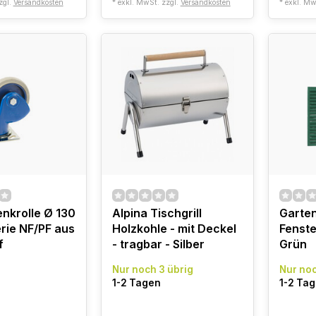
zgl.
Versandkosten
* exkl. MwSt. zzgl.
Versandkosten
* exkl. Mw
enkrolle Ø 130
Alpina Tischgrill
Garten
rie NF/PF aus
Holzkohle - mit Deckel
Fenste
f
- tragbar - Silber
Grün
Nur noch 3 übrig
Nur noc
1-2 Tagen
1-2 Ta