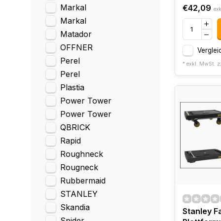
Markal
€42,09
exk
Markal
Matador
OFFNER
Verglei
Perel
* exkl. MwSt. z
Perel
Plastia
Power Tower
Power Tower
QBRICK
Rapid
Roughneck
Rougneck
Rubbermaid
STANLEY
Skandia
Stanley F
Spider