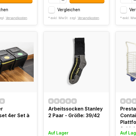
chen
Vergleichen
Ver
zgl.
Versandkosten
* exkl. MwSt. zzgl.
Versandkosten
* exkl. Mw
er
Arbeitssocken Stanley
Prest
set 4er Set à
2 Paar - Größe: 39/42
Contai
Plattf
Schieb
Auf Lager
Auf Lag
300 k