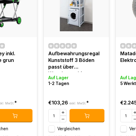
y inkl.
Aufbewahrungsregal
Matad
e grun
Kunststoff 3 Böden
Elektr
passt über
Waschmaschine
Auf Lager
Auf Lag
75X60X184 cm
1-2 Tagen
5 Werk
*
€103,26
*
€2.245
xkl. MwSt.
exkl. MwSt.
chen
Vergleichen
Ver