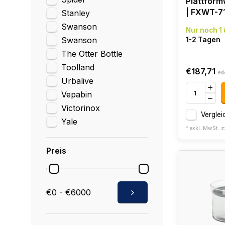
Plattfor
| FXWT-7
Stanley
Swanson
Nur noch 1 
Swanson
1-2 Tagen
The Otter Bottle
Toolland
€187,71
ex
Urbalive
Vepabin
Victorinox
Verglei
Yale
* exkl. MwSt. z
Preis
€0 - €6000