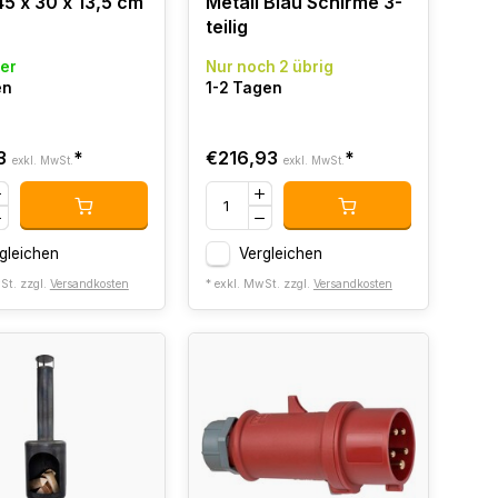
5 x 30 x 13,5 cm
Metall Blau Schirme 3-
teilig
er
Nur noch 2 übrig
en
1-2 Tagen
3
*
€216,93
*
exkl. MwSt.
exkl. MwSt.
gleichen
Vergleichen
St. zzgl.
Versandkosten
* exkl. MwSt. zzgl.
Versandkosten