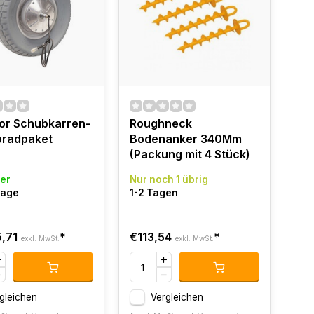
or Schubkarren-
Roughneck
oradpaket
Bodenanker 340Mm
(Packung mit 4 Stück)
er
Nur noch 1 übrig
tage
1-2 Tagen
,71
*
€113,54
*
exkl. MwSt.
exkl. MwSt.
gleichen
Vergleichen