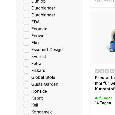
Dunlop
* exkl. MwSt. z
Dutchlander
Dutchlander
EDA
Ecomax
Ecowell
Eko
Esschert Design
Everest
Fetra
Fiskars
Global Stole
Prestar L
mm für Se
Gusta Garden
Kunststof
Ironside
Kapro
Auf Lager
14 Tagen
Keil
Kongamek