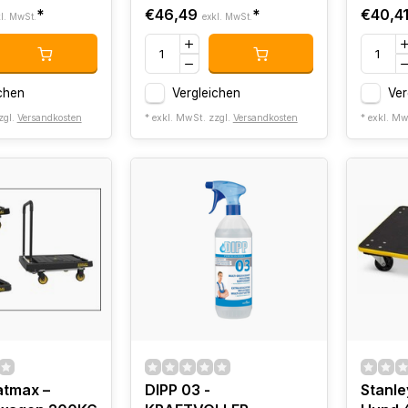
*
€46,49
*
€40,4
l. MwSt.
exkl. MwSt.
chen
Vergleichen
Ver
zgl.
Versandkosten
* exkl. MwSt. zzgl.
Versandkosten
* exkl. Mw
atmax –
DIPP 03 -
Stanle