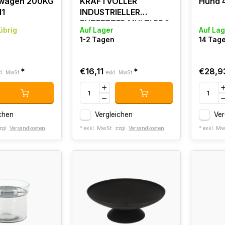
mwagen 200KG
KRAFTVOLLER
Hund 4
11
INDUSTRIELLER
ENTFETTER MULTI PRO
übrig
Auf Lager
Auf Lag
1L SPRAY
1-2 Tagen
14 Tag
*
€16,11
*
€28,9
kl. MwSt.
exkl. MwSt.
chen
Vergleichen
Ver
zgl.
Versandkosten
* exkl. MwSt. zzgl.
Versandkosten
* exkl. Mw