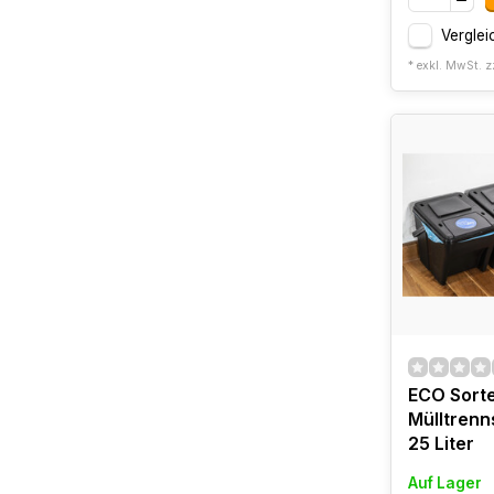
Verglei
* exkl. MwSt. z
ECO Sort
Mülltrenn
25 Liter
Auf Lager