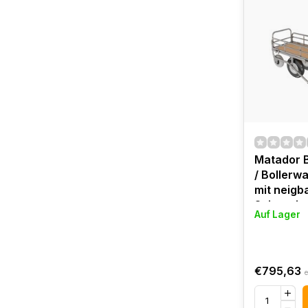
Matador 
/ Boller
mit neigb
Seitengit
Auf Lager
pannensi
Bereifung
€795,63
e