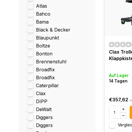
Atlas
Bahco
Bama
Black & Decker
Blaupunkt
Boltze
Clax Trolle
Bonton
Klappkist
Brennenstuhl
Broadfix
Auf Lager
Broadfix
14 Tagen
Caterpillar
Clax
€357,62
DIPP
e
DeWalt
Diggers
Diggers
Verglei