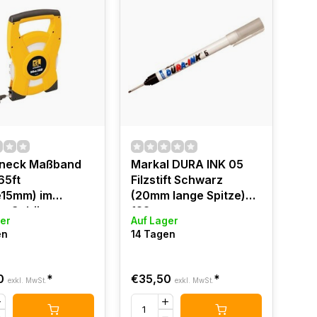
neck Maßband
Markal DURA INK 05
65ft
Filzstift Schwarz
e15mm) im
(20mm lange Spitze)
en Gehäuse
12St.
er
Auf Lager
en
14 Tagen
0
*
€35,50
*
exkl. MwSt.
exkl. MwSt.