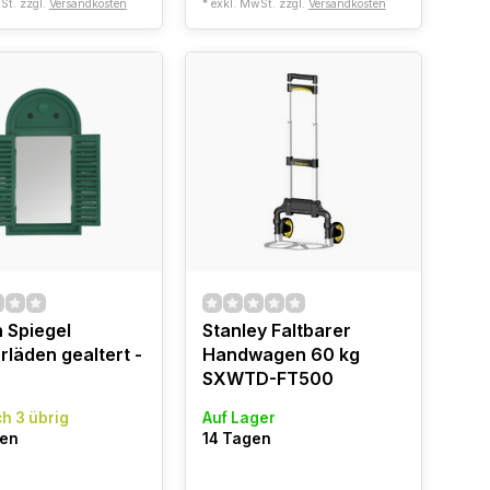
St. zzgl.
Versandkosten
* exkl. MwSt. zzgl.
Versandkosten
 Spiegel
Stanley Faltbarer
rläden gealtert -
Handwagen 60 kg
SXWTD-FT500
h 3 übrig
Auf Lager
gen
14 Tagen