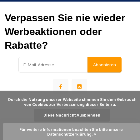
Verpassen Sie nie wieder
Werbeaktionen oder
Rabatte?
Abonnieren
      Durch die Nutzung unserer Webseite stimmen Sie dem Gebrauch 
von Cookies zur Verbesserung dieser Seite zu.

Diese Nachricht Ausblenden
© Warehousesupply
- Theme made by
Webdinge
Für weitere Informationen beachten Sie bitte unsere 
Sitemap
Zum Warenkorb hinzufügen
Datenschutzerklärung. »