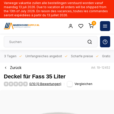
Vanwege vakantie zullen alle bestellingen verstuurd worden vanaf
maandag 13 juli 2026. Due to vacation all orders will be shipped from
the 13th of July 2026. En raison des vacances, toutes les commandes
seront expédiées à partir du 13 juillet 2026.
0
n 1-3 Tagen
Umfangreiches angebot
Scharfe preise
Gratis l
Zurück
Art: 19-12452
Deckel für Fass 35 Liter
0/10 (0 Bewertungen)
Vergleichen