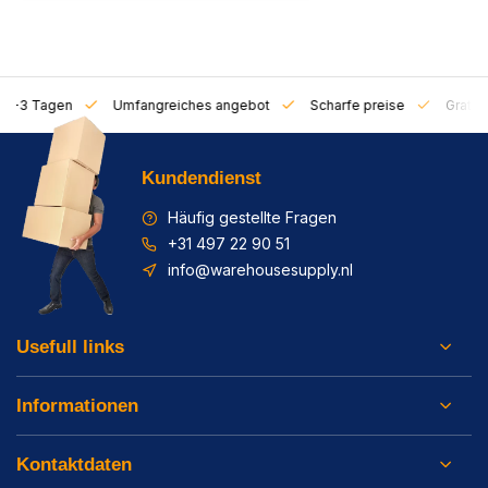
on 1-3 Tagen
Umfangreiches angebot
Scharfe preise
Gratis 
Kundendienst
Häufig gestellte Fragen
+31 497 22 90 51
info@warehousesupply.nl
Usefull links
Informationen
Kontaktdaten