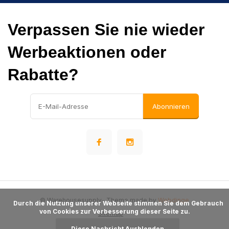
Verpassen Sie nie wieder
Werbeaktionen oder
Rabatte?
Abonnieren
© Warehousesupply
- Theme made by
Webdinge
      Durch die Nutzung unserer Webseite stimmen Sie dem Gebrauch 
von Cookies zur Verbesserung dieser Seite zu.

Sitemap
Diese Nachricht Ausblenden