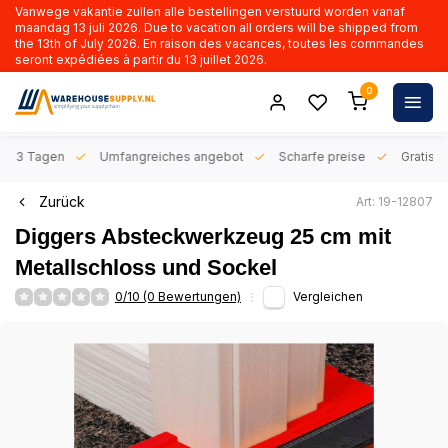
Vanwege vakantie zullen alle bestellingen verstuurd worden vanaf
maandag 13 juli 2026. Due to vacation all orders will be shipped from
the 13th of July 2026. En raison des vacances, toutes les commandes
seront expédiées à partir du 13 juillet 2026.
0
n 1-3 Tagen
Umfangreiches angebot
Scharfe preise
Gratis l
Zurück
Art: 19-12807
Diggers Absteckwerkzeug 25 cm mit
Metallschloss und Sockel
0/10 (0 Bewertungen)
Vergleichen