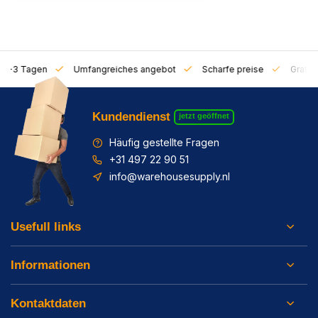
on 1-3 Tagen
Umfangreiches angebot
Scharfe preise
Gratis 
Kundendienst
jetzt geöffnet
Häufig gestellte Fragen
+31 497 22 90 51
info@warehousesupply.nl
Usefull links
Informationen
Kontaktdaten