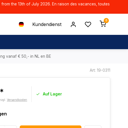
d from the 13th of July 2026. En raison des vacances, toutes
0
Kundendienst
ing vanaf € 50,- in NL en BE
Art: 19-0311
2*
Auf Lager
zzgl.
Versandkosten
gen