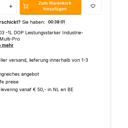
Zum Warenkorb
+
hinzufügen
rschickt?
Sie haben:
00
:
38
:
00
3 -1L DOP Leistungsstarker Industrie-
 Multi-Pro
e mehr
ler versand, lieferung innerhalb von 1-3
greiches angebot
fe preise
 levering vanaf € 50,- in NL en BE