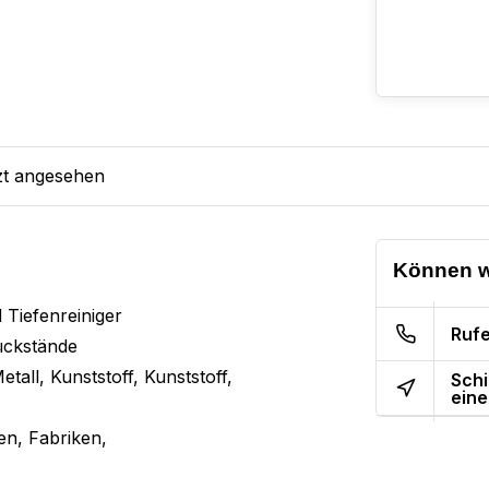
zt angesehen
Können w
 Tiefenreiniger
Rufe
ückstände
tall, Kunststoff, Kunststoff,
Schi
eine
en, Fabriken,