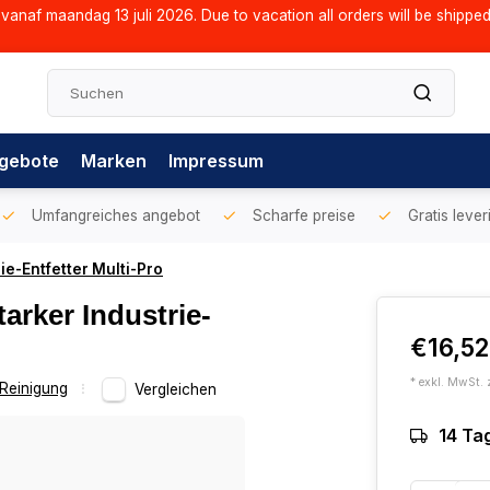
vanaf maandag 13 juli 2026. Due to vacation all orders will be shippe
gebote
Marken
Impressum
Umfangreiches angebot
Scharfe preise
Gratis lever
ie-Entfetter Multi-Pro
arker Industrie-
€16,5
* exkl. MwSt. 
Reinigung
Vergleichen
14 Ta