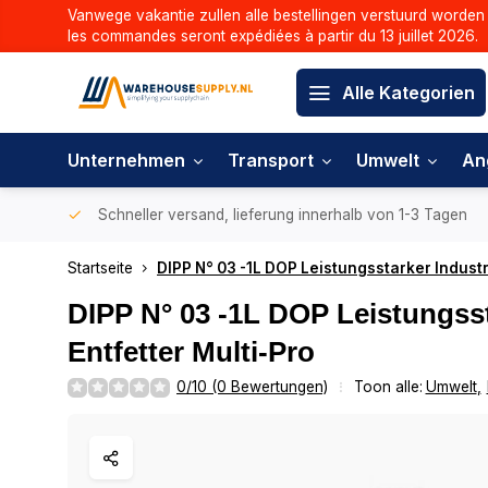
Vanwege vakantie zullen alle bestellingen verstuurd worden 
les commandes seront expédiées à partir du 13 juillet 2026.
Alle Kategorien
Unternehmen
Transport
Umwelt
An
Schneller versand, lieferung innerhalb von 1-3 Tagen
Startseite
DIPP N° 03 -1L DOP Leistungsstarker Industr
DIPP N° 03 -1L DOP Leistungsst
Entfetter Multi-Pro
0/10 (0 Bewertungen)
Toon alle:
Umwelt
,