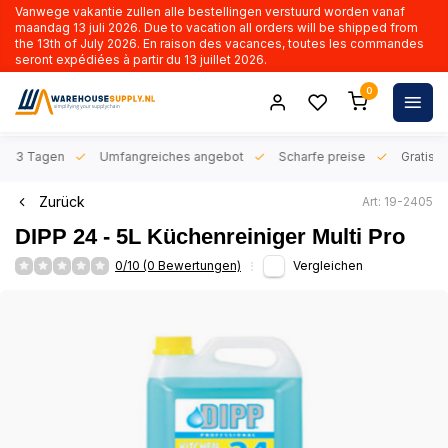
Vanwege vakantie zullen alle bestellingen verstuurd worden vanaf
maandag 13 juli 2026. Due to vacation all orders will be shipped from
the 13th of July 2026. En raison des vacances, toutes les commandes
seront expédiées à partir du 13 juillet 2026.
0
n 1-3 Tagen
Umfangreiches angebot
Scharfe preise
Gratis l
Zurück
Art: 19-2405
DIPP 24 - 5L Küchenreiniger Multi Pro
0/10 (0 Bewertungen)
Vergleichen