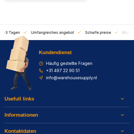
on 1-3 Tagen
Umfangreiches angebot
Scharfe preise
Gratis 
Kundendienst
Häufig gestellte Fragen
+31 497 22 90 51
info@warehousesupply.nl
Usefull links
Informationen
Kontaktdaten