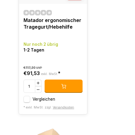
Matador ergonomischer
Tragegurt/Hebehilfe
Nur noch 2 übrig
1-2 Tagen
€117,30
UVP
€91,53
*
exkl. MwSt.
Vergleichen
* exkl. MwSt. zzgl.
Versandkosten