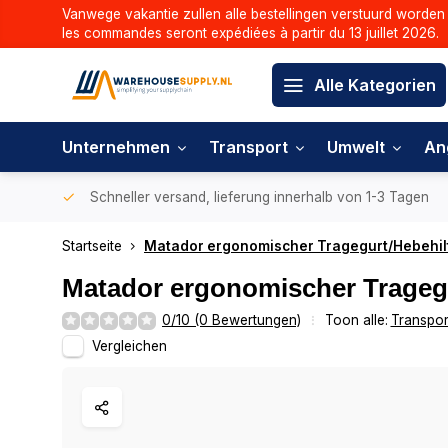
Vanwege vakantie zullen alle bestellingen verstuurd worden 
les commandes seront expédiées à partir du 13 juillet 2026.
Alle Kategorien
Unternehmen
Transport
Umwelt
An
Schneller versand, lieferung innerhalb von 1-3 Tagen
Startseite
Matador ergonomischer Tragegurt/Hebehil
Matador ergonomischer Tragegu
0/10 (0 Bewertungen)
Toon alle:
Transpor
Vergleichen