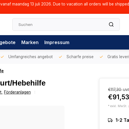
vanaf maandag 13 juli 2026. Due to vacation all orders will be shippe
gebote
Marken
Impressum
Umfangreiches angebot
Scharfe preise
Gratis lever
fe
rt/Hebehilfe
€117,30
UV
t
,
Förderanlagen
€91,5
* exkl. MwSt. 
1-2 T