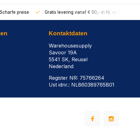
Scharfe preise
Gratis levering vanaf € 50,- in NL en BE
nen
Kontaktdaten
Warehousesupply
Savoor 19A
5541 SK, Reusel
Nederland
Register NR: 75766264
Ust idnr.: NL860389765B01