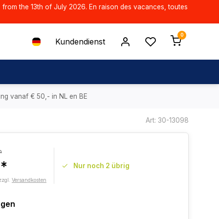
d from the 13th of July 2026. En raison des vacances, toutes
0
Kundendienst
ing vanaf € 50,- in NL en BE
Art: 30-13098
P
3*
Nur noch 2 übrig
zzgl.
Versandkosten
agen