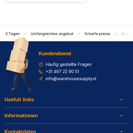
on 1-3 Tagen
Umfangreiches angebot
Scharfe preise
Gratis 
Kundendienst
Häufig gestellte Fragen
+31 497 22 90 51
info@warehousesupply.nl
Usefull links
Informationen
Kontaktdaten