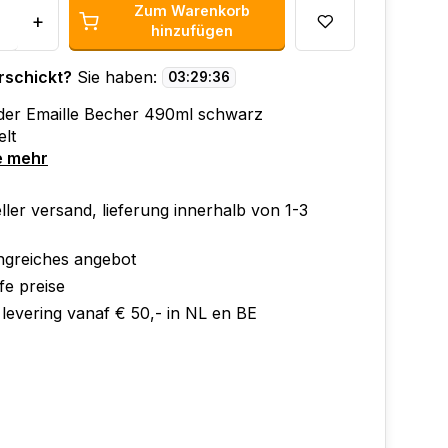
Zum Warenkorb
+
hinzufügen
rschickt?
Sie haben:
03
:
29
:
35
der Emaille Becher 490ml schwarz
lt
e mehr
ler versand, lieferung innerhalb von 1-3
greiches angebot
fe preise
 levering vanaf € 50,- in NL en BE