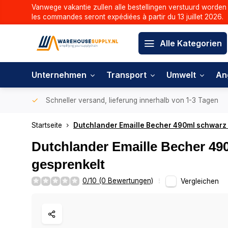
Vanwege vakantie zullen alle bestellingen verstuurd worden 
les commandes seront expédiées à partir du 13 juillet 2026.
Alle Kategorien
Unternehmen
Transport
Umwelt
An
Schneller versand, lieferung innerhalb von 1-3 Tagen
Startseite
Dutchlander Emaille Becher 490ml schwarz
Dutchlander Emaille Becher 49
gesprenkelt
0/10 (0 Bewertungen)
Vergleichen