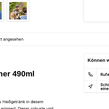
zt angesehen
Können w
her 490ml
Rufe
Schi
eine
s Heißgetränk in diesem
erinnert. Dieser robuste und