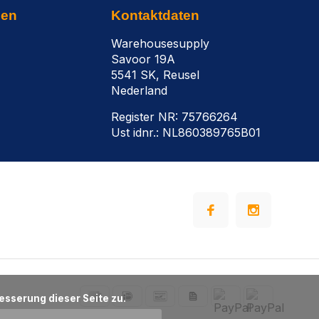
nen
Kontaktdaten
Warehousesupply
Savoor 19A
5541 SK, Reusel
Nederland
Register NR: 75766264
Ust idnr.: NL860389765B01