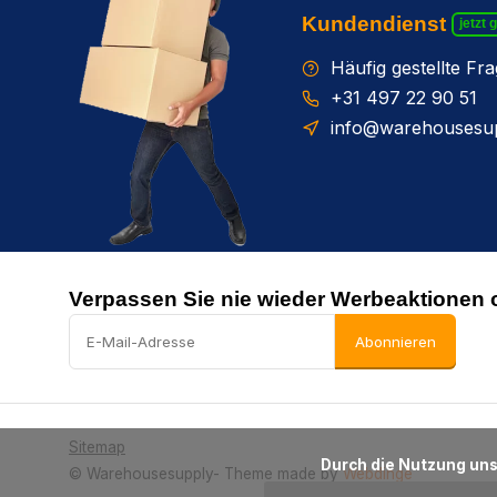
Kundendienst
jetzt 
Häufig gestellte Fr
+31 497 22 90 51
info@warehousesup
Verpassen Sie nie wieder Werbeaktionen 
Abonnieren
Sitemap
      Durch die Nutzung unserer Webseite stimmen Sie dem Gebrauch von Cookies zur Verbesserung dieser Seite zu.

© Warehousesupply
- Theme made by
Webdinge