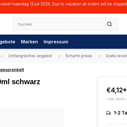
vanaf maandag 13 juli 2026. Due to vacation all orders will be shippe
gebote
Marken
Impressum
Umfangreiches angebot
Scharfe preise
Gratis lever
 gesprenkelt
0ml schwarz
€4,12*
* exkl. MwSt. 
1-2 T