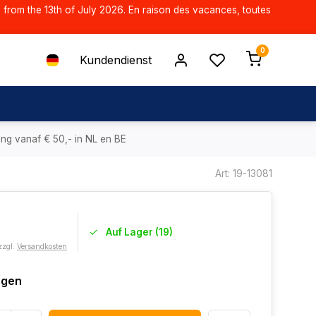
d from the 13th of July 2026. En raison des vacances, toutes
0
Kundendienst
ing vanaf € 50,- in NL en BE
Art: 19-13081
Auf Lager (19)
zzgl.
Versandkosten
agen