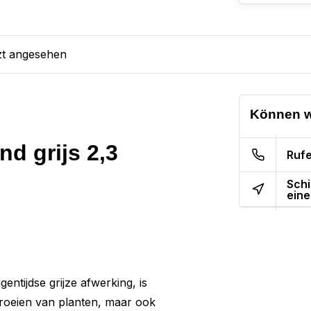
zt angesehen
Können w
nd grijs 2,3
Rufe
Schi
eine
entijdse grijze afwerking, is
proeien van planten, maar ook