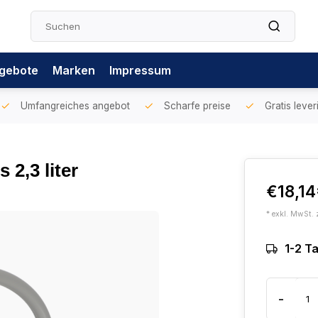
gebote
Marken
Impressum
Umfangreiches angebot
Scharfe preise
Gratis lever
 2,3 liter
€18,14
* exkl. MwSt. 
1-2 T
-