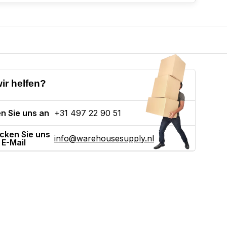
ir helfen?
n Sie uns an
+31 497 22 90 51
cken Sie uns
info@warehousesupply.nl
 E-Mail