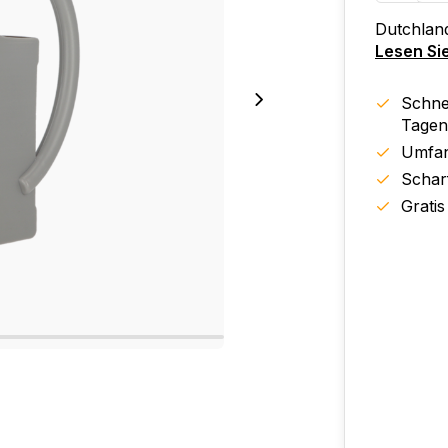
Dutchlande
Lesen Si
Schnel
Tagen
Umfan
Schar
Gratis