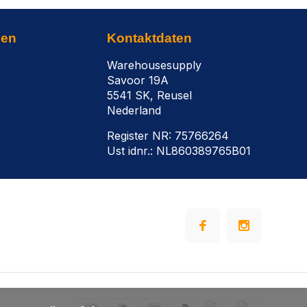
nen
Kontaktdaten
Warehousesupply
Savoor 19A
5541 SK, Reusel
Nederland
Register NR: 75766264
Ust idnr.: NL860389765B01