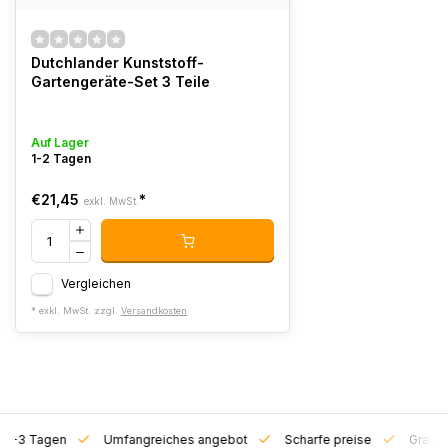
Dutchlander Kunststoff-
Gartengeräte-Set 3 Teile
Auf Lager
1-2 Tagen
€21,45
*
exkl. MwSt.
Vergleichen
* exkl. MwSt. zzgl.
Versandkosten
on 1-3 Tagen
Umfangreiches angebot
Scharfe preise
Gratis 